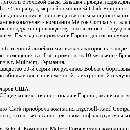
логотип с головой рыси. Бывшая прежде подраздел
lroe Company, дочерней компанией Clark Equipment
й в дополнение к производственным мощностям по 
раншеекопателям - компания Melroe Company стала
ого лидера по производству компактного оборудова
еловек. Ежегодные продажи в Европе достигли сумм
собственной линейки мини-экскаваторов на заводе в
ые помещения в г. Lot, примерно в 10 км южнее Брю
ng в г. Mulheim, Германия.
изводство 50-й серии погрузчиков Bobcat с бортовы
ь обновления, с современной электроникой и улуч
лларов США.
бщее количество персонала в Европе, включая поле
ю Clark приобрела компания Ingersoll-Rand Compan
го, что позже станет сектором инфраструктуры комп
 Bobcat. Компания Melroe Europe стала компанией 