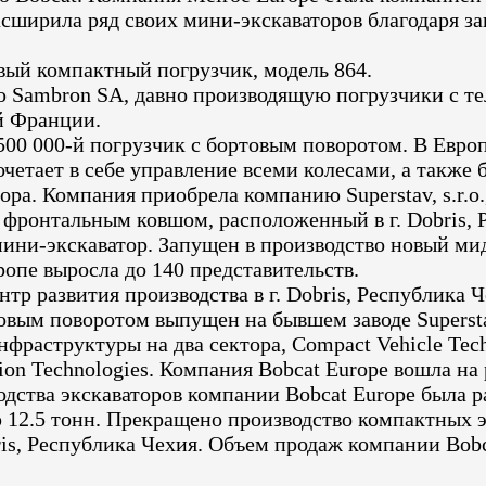
асширила ряд своих мини-экскаваторов благодаря за
вый компактный погрузчик, модель 864.
 Sambron SA, давно производящую погрузчики с т
й Франции.
00 000-й погрузчик с бортовым поворотом. В Европ
четает в себе управление всеми колесами, а также 
ра. Компания приобрела компанию Superstav, s.r.o
 фронтальным ковшом, расположенный в г. Dobris, 
мини-экскаватор. Запущен в производство новый мид
ропе выросла до 140 представительств.
тр развития производства в г. Dobris, Республика Ч
овым поворотом выпущен на бывшем заводе Superstav
нфраструктуры на два сектора, Compact Vehicle Tec
tion Technologies. Компания Bobcat Europe вошла н
дства экскаваторов компании Bobcat Europe была р
 12.5 тонн. Прекращено производство компактных э
is, Республика Чехия. Объем продаж компании Bobc