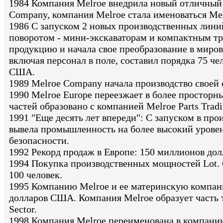
1984 Компания Melroe внедрила новый отличный 
Company, компания Melroe стала именоваться Me
1986 С запуском 2 новых производственных лини
поворотом - мини-экскаваторам и компактным т
продукцию и начала свое преобразование в миров
включая персонал в поле, составил порядка 75 ч
США.
1989 Melroe Company начала производство своей 
1990 Melroe Europe переезжает в более просторн
частей образовано с компанией Melroe Parts Tradi
1991 "Еще десять лет впереди": С запуском в про
вывела промышленность на более высокий уровен
безопасности.
1992 Рекорд продаж в Европе: 150 миллионов до
1994 Покупка производственных мощностей Lot. О
100 человек.
1995 Компанию Melroe и ее материнскую компани
долларов США. Компания Melroe образует часть то
Sector.
1998 Компания Melroe переименована в компанию