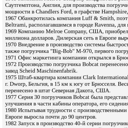
Саутгемптона, Англия, для производства погруз
мощности в Chandlers Ford, в графстве Hampshire
1967 Обанкротилась компания Luff & Smith, поэ
Beltrami, располагавшимся в городе Ravenna, для
1969 Компанию Melroe Company, США, приобрела
миллиона долларов. Дилерская сеть в Европе выро
1970 Внедрение в производство системы быстрос
также погрузчика "Big-Bob" M-970, первого погр
1971 Офис маркетинга компании открылся в Брюс
1972 Производство погрузчика Bobcat перенесено
завод Scheid Maschinenfabrik.
1975 Штаб-квартира компании Clark Intermationa
г. Dworp, Бельгия, в 15 км к югу от Брюсселя. Ве
перенесено в штат Северная Дакота, США.
1977 Серия 30 погрузчиков Bobcat была представ
улучшения в части кабины оператора, его сидени
1980 Испытывая трудности с производственными п
Европе выросла почти до 90 центров.
1982 Запуск в производство 40-й серии погрузчик