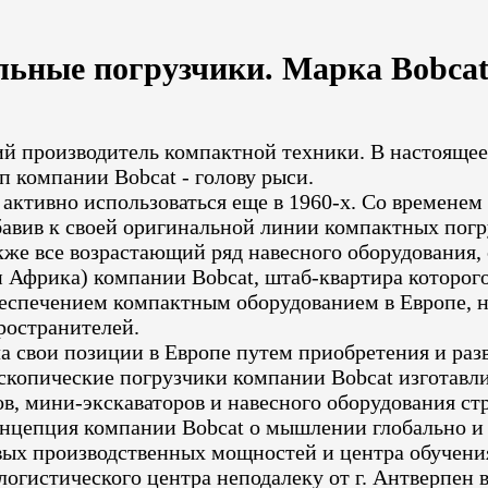
ьные погрузчики. Марка Bobca
щий производитель компактной техники. В настояще
п компании Bobcat - голову рыси.
активно использоваться еще в 1960-х. Со временем
бавив к своей оригинальной линии компактных пог
кже все возрастающий ряд навесного оборудования,
Африка) компании Bobcat, штаб-квартира которого 
беспечением компактным оборудованием в Европе, 
ространителей.
ла свои позиции в Европе путем приобретения и ра
скопические погрузчики компании Bobcat изготавлив
, мини-экскаваторов и навесного оборудования стро
нцепция компании Bobcat о мышлении глобально и д
ых производственных мощностей и центра обучения в
огистического центра неподалеку от г. Антверпен 