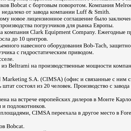
чиков Bobcat с бортовым поворотом. Компания Melr
, недалеко от завода компании Luff & Smith.
тому новое лицензионное соглашение было заключе
 производства погрузчиков для рынка Европы.
 компания Clark Equipment Company. Ежегодные пр
сла до 10 центров.
ъемного навесного оборудования Bob-Tach, защитно
узчика с гидростатическим приводом.
селе.
 из Beltrami на производственные мощности компани
l Marketing S.A. (CIMSA) (офис и связанные с ним
сь штат состоял из 20 человек. Производство с завод
лена на встрече европейских дилеров в Монте Карл
я и подлокотников.
лощадями, CIMSA переехала в другое место в Fores
ов Bobcat.