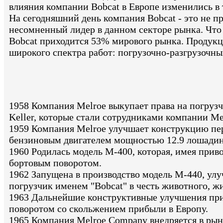
влияния компании Bobcat в Европе изменились в т
На сегодняшний день компания Bobcat - это не 
несомненный лидер в данном секторе рынка. Что 
Bobcat приходится 53% мирового рынка. Продукци
широкого спектра работ: погрузочно-разгрузочн
1958 Компания Melroe выкупает права на погрузч
Keller, которые стали сотрудниками компании Me
1959 Компания Melroe улучшает конструкцию перв
бензиновым двигателем мощностью 12.9 лошадин
1960 Родилась модель M-400, которая, имея прив
бортовым поворотом.
1962 Запущена в производство модель M-440, ул
погрузчик именем "Bobcat" в честь животного, ж
1963 Дальнейшие конструктивные улучшения при
поворотом со скольжением прибыли в Европу.
1965 Компания Melroe Company внедряется в рын