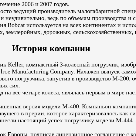
ечение 2006 и 2007 годов.
просто ведущий производитель малогабаритной спец
и неудивительно, ведь по объемам производства и
я Bobcat используется на всех континентах и испо
ых, землеройных, дорожных, сельскохозяйственных,
История компании
ик Keller, компактный 3-колесный погрузчик, изобр
lroe Manufacturing Company. Налажен выпуск само
ого погрузчика, запустив в производство M-200, о
ых сил.
од на все четыре колеса, являлась первым в мире 
учшенная версия модели M-400. Компаньон компани
ивущего в прерии, которое характеризовалось как с
несли настоящий успех погрузчику модели M-444. 
ок Европы, подписав лицензионное соглашение с ко