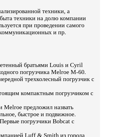
иализированной техники, а
 сбыта техники на долю компании
льзуется при проведении самого
 коммуникационных и пр.
етенный братьями Louis и Cyril
ходного погрузчика Melroe M-60.
чередной трехколесный погрузчик с
настоящим компактным погрузчиком с
и Melroe предложил назвать
ильное, быстрое и подвижное.
Первые погрузчики Bobcat с
мпанией Luff & Smith из города