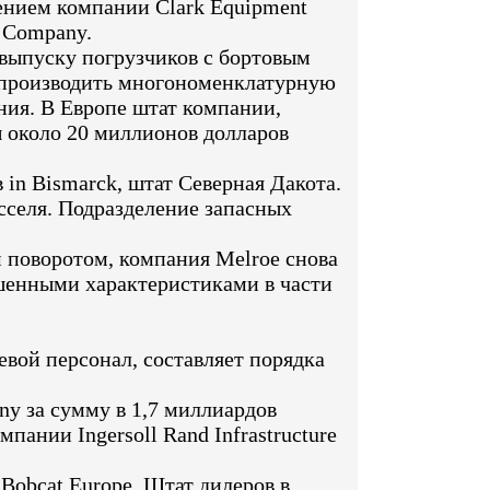
ением компании Clark Equipment
 Company.
выпуску погрузчиков с бортовым
 производить многономенклатурную
ния. В Европе штат компании,
ы около 20 миллионов долларов
 in Bismarck, штат Северная Дакота.
сселя. Подразделение запасных
м поворотом, компания Melroe снова
шенными характеристиками в части
вой персонал, составляет порядка
y за сумму в 1,7 миллиардов
ании Ingersoll Rand Infrastructure
Bobcat Europe. Штат дилеров в