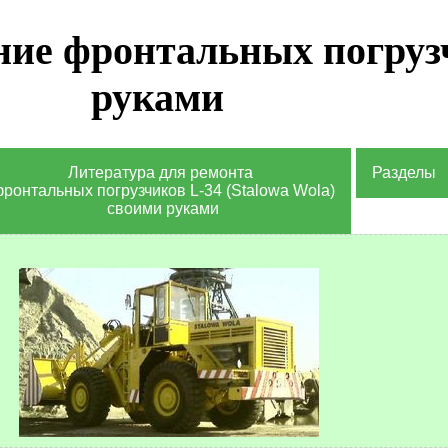
ние фронтальных погруз
руками
Литература для ремонта
Разделы
ронтальных погрузчиков L-34 (Stalowa Wola)
своими руками