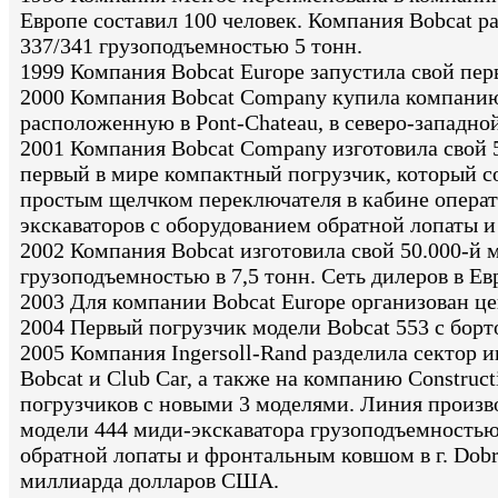
Европе составил 100 человек. Компания Bobcat р
337/341 грузоподъемностью 5 тонн.
1999 Компания Bobcat Europe запустила свой пер
2000 Компания Bobcat Company купила компанию
расположенную в Pont-Chateau, в северо-западно
2001 Компания Bobcat Company изготовила свой 5
первый в мире компактный погрузчик, который со
простым щелчком переключателя в кабине операто
экскаваторов с оборудованием обратной лопаты и
2002 Компания Bobcat изготовила свой 50.000-й 
грузоподъемностью в 7,5 тонн. Сеть дилеров в Ев
2003 Для компании Bobcat Europe организован цен
2004 Первый погрузчик модели Bobcat 553 с борт
2005 Компания Ingersoll-Rand разделила сектор и
Bobcat и Club Car, а также на компанию Construc
погрузчиков с новыми 3 моделями. Линия произво
модели 444 миди-экскаватора грузоподъемностью
обратной лопаты и фронтальным ковшом в г. Dobr
миллиарда долларов США.