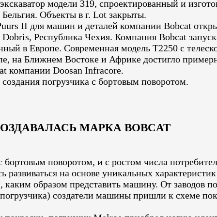
экскаватор модели 319, спроектированный и изгото
Бельгия. Объекты в г. Lot закрыты.
urs II для машин и деталей компании Bobcat открыл
. Dobris, Республика Чехия. Компания Bobcat запус
нный в Европе. Современная модель T2250 с телес
опе, на Ближнем Востоке и Африке достигло примерн
t компании Doosan Infracore.
 создания погрузчика с бортовым поворотом.
ОЗДАВАЛАСЬ МАРКА BOBCAT
 бортовым поворотом, и с ростом числа потребит
ь развиваться на основе уникальных характеристи
 каким образом представить машину. От заводов по
погрузчика) создатели машины пришли к схеме пок