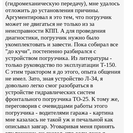
(гидромеханическую передачу), мне удалось
отложить до установления причины.
Аргументировал я это тем, что погрузчик
может не двигаться не только из за
неисправности КПП. А для проведения
диагностики, погрузчик нужно было
укомплектовать и завести. Пока собирал все
"до кучи", постепенно разбирался с
устройством погрузчика. Из литературы -
только руководство по эксплуатации Т-150.
С этим трактором я до этого, опыта общения
не имел. Зато, зная устройство Л-34, я
довольно легко смог разобраться в
устройстве гидравлических систем
фронтального погрузчика ТО-25. К тому же,
переговорив с очевидцами работы этого
погрузчика - водителями гаража - картина
мне казалась не такой уж и печальной как
описывал завгар. Уговаривая меня принять
эту технику, он сказал, что если даже я