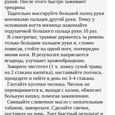
рукой. После этого быстро заживают
трещины.
Тщательно массируйте большой палец руки
кончиками пальцев другой руки. Точку у
основания ногтя мизинца нажимайте
подушечкой большого пальца руки 10 раз.
В электричке, трамвае держитесь за ремень
только большим пальцем руки и, словно
повисая, стойте на одной ноге, поочередно
меняя ноги. В результате напрягаются
ягодицы, улучшает кровообращение.
Заварите чистотел (1 ч. ложку сухой травы
на 2 стакана кипятка), настаивайте полчаса,
процедите и пейте в день по 3-4 стакана.
Глотайте кусочки чеснока. Чеснок не
переваривается и, выходя с калом, обжигает
больную кишку, помогая заживлению.
Смешайте сливочное масло с нюхательным
табаком, заморозьте. Сделайте свечки,
поставьте на ночь. Дает быстрый результат и