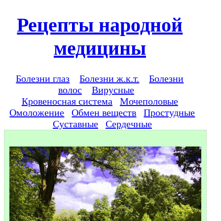
Рецепты народной
медицины
Болезни глаз
Болезни ж.к.т.
Болезни
волос
Вирусные
Кровеносная система
Мочеполовые
Омоложение
Обмен веществ
Простудные
Суставные
Сердечные