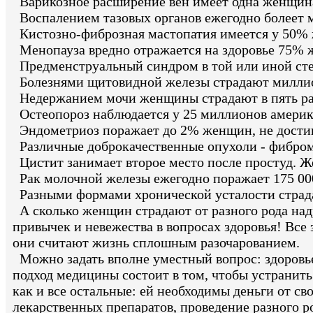
Варикозное расширение вен имеет одна женщина
Воспалением тазовых органов ежегодно болеет 
Кистозно-фиброзная мастопатия имеется у 50% ж
Менопауза вредно отражается на здоровье 75% 
Предменструальный синдром в той или иной ст
Болезнями щитовидной железы страдают милли
Недержанием мочи женщины страдают в пять ра
Остеопороз наблюдается у 25 миллионов америк
Эндометриоз поражает до 2% женщин, не дости
Различные доброкачественные опухоли - фибром
Цистит занимает второе место после простуд. 
Рак молочной железы ежегодно поражает 175 00
Разными формами хронической усталости стра
А сколько женщин страдают от разного рода надр
привычек и невежества в вопросах здоровья! Все э
они считают жизнь сплошным разочарованием.
Можно задать вполне уместный вопрос: здоровь
подход медицины состоит в том, чтобы устранить
как и все остальные: ей необходимы деньги от св
лекарственных препаратов, проведение разного 