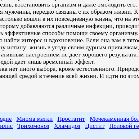
знь, восстановить организм и даже омолодить его.
 мужчины, нередко связаны с их образом жизни. К 
астолько вошли в их повседневную жизнь, что на эт
которому добавляются различные инфекции, приводи
ть эффективные способы помощи своему организму.
 найти интерес и вдохновение. Если она вам в тяго
дну истину: жизнь в угоду своим дурным привычкам,
гативным настроением не дает хорошего результата
редой дает лишь временный эффект.
а нет иного выбора, кроме естественного. Природо
ающей средой в течение всей жизни. И идти по это
одие
Миома матки
Простатит
Мочекаменная бо
илис
Трихомоноз
Хламидоз
Цистит
Половой г