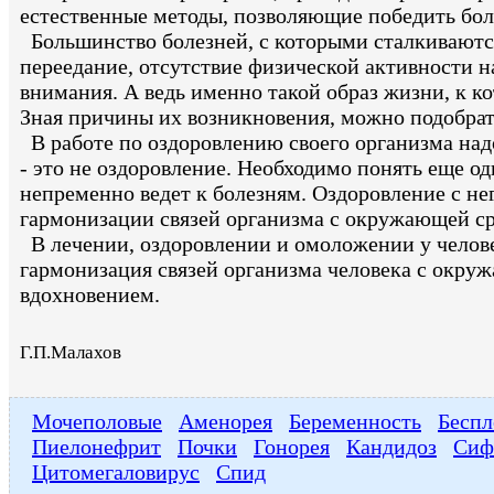
естественные методы, позволяющие победить боле
Большинство болезней, с которыми сталкиваются
переедание, отсутствие физической активности н
внимания. А ведь именно такой образ жизни, к 
Зная причины их возникновения, можно подобра
В работе по оздоровлению своего организма надо
- это не оздоровление. Необходимо понять еще о
непременно ведет к болезням. Оздоровление с не
гармонизации связей организма с окружающей с
В лечении, оздоровлении и омоложении у человек
гармонизация связей организма человека с окруж
вдохновением.
Г.П.Малахов
Мочеполовые
Аменорея
Беременность
Беспл
Пиелонефрит
Почки
Гонорея
Кандидоз
Сиф
Цитомегаловирус
Спид