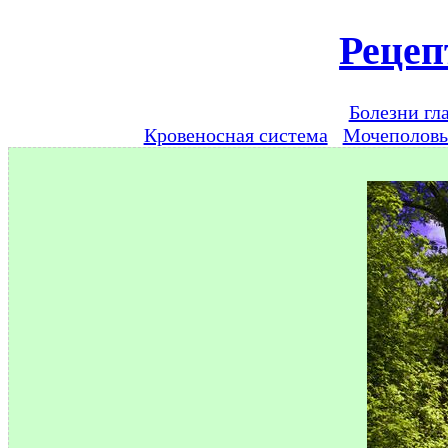
Рецеп
Болезни гл
Кровеносная система
Мочеполов