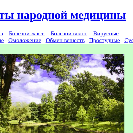
ты народной медицины
аз
Болезни ж.к.т.
Болезни волос
Вирусные
ые
Омоложение
Обмен веществ
Простудные
Су