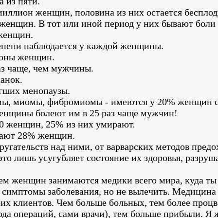
 из пяти.
миллион женщин, половина из них остается беспло
енщин. В тот или иной период у них бывают боли 
женщин.
епени наблюдается у каждой женщины.
оны женщин.
з чаще, чем мужчины.
анок.
гших менопаузы.
ы, миомы, фибромиомы - имеются у 20% женщин ст
Женщины болеют им в 25 раз чаще мужчин!
0 женщин, 25% из них умирают.
дают 28% женщин.
угательств над ними, от варварских методов предо
то лишь усугубляет состояние их здоровья, разрушае
ем женщин занимаются медики всего мира, куда ты
 симптомы заболевания, но не вылечить. Медицина -
оих клиентов. Чем больше больных, тем более процв
рода операций, сами врачи), тем больше прибыли. 