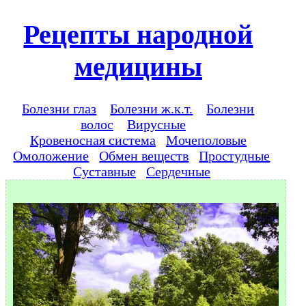
Рецепты народной
медицины
Болезни глаз
Болезни ж.к.т.
Болезни
волос
Вирусные
Кровеносная система
Мочеполовые
Омоложение
Обмен веществ
Простудные
Суставные
Сердечные