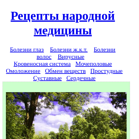
Рецепты народной
медицины
Болезни глаз
Болезни ж.к.т.
Болезни
волос
Вирусные
Кровеносная система
Мочеполовые
Омоложение
Обмен веществ
Простудные
Суставные
Сердечные