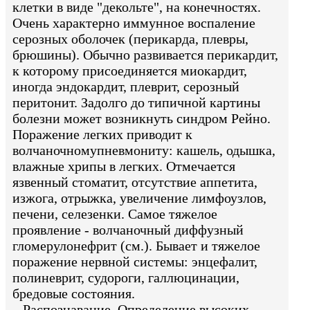
клетки в виде "декольте", на конечностях.
Очень характерно иммунное воспаление
серозных оболочек (перикарда, плевры,
брюшины). Обычно развивается перикардит,
к которому присоединяется миокардит,
иногда эндокардит, плеврит, серозный
перитонит. Задолго до типичной картины
болезни может возникнуть синдром Рейно.
Поражение легких приводит к
волчаночномупневмониту: кашель, одышка,
влажные хрипы в легких. Отмечается
язвенный стоматит, отсутствие аппетита,
изжога, отрыжка, увеличение лимфоузлов,
печени, селезенки. Самое тяжелое
проявление - волчаночный диффузный
гломерулонефрит (см.). Бывает и тяжелое
поражение нервной системы: энцефалит,
полиневрит, судороги, галлюцинации,
бредовые состояния.
Распознавание. Определение высоких