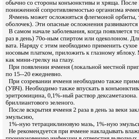
обычно со стороны конъюнктивы и хряща. После в
пониженной сопротивляемостью организма ячмени
Ячмень может осложняться флегмоной орбиты, 
оболочек). Эти опасные осложнения развиваются
В самом начале заболевания, когда появляется то
раз в день) 70о-ным спиртом или одеколоном. Дл
вата. Наряду с этим необходимо применить сухое 
носовым платком, приложить к глазному яблоку. 
как мини-грелку на глазу.
При появлении ячменя (локальной местной прип
по 15--20 ежедневно.
При созревании ячменя необходимо также примен
(УВЧ). Необходимо также впускать в конъюнктив
эритромицина, 0,1%-ный раствор дексаметазона
бриллиантового зеленого.
После вскрытия ячменя 2 раза в день за веки 
эмульсию,
1%-ную тетрациклиновую мазь, 1%-ную эмульси
Не рекомендуется при ячмене накладывать влажн
проникновению инфекции в отверстия выводных п