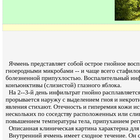
Ячмень представляет собой острое гнойное восп
гноеродными микробами -- и чаще всего стафилок
болезненной припухлостью. Воспалительный инфи
конъюнктивы (слизистой) глазного яблока.
На 2--3-й день инфильтрат гнойно расплавляется
прорывается наружу с выделением гноя и некроти
явления стихают. Отечность и гиперемия кожи и
нескольких по соседству расположенных или слив
повышением температуры тела, припуханием рег
Описанная клиническая картина характерна для 
Внутренний ячмень имеет сходное течение. Он с