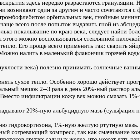
скрытия здесь нередко разрастаются грануляции. Н
 возникают один за другим и часто сочетаются с 
тромбофлебитом орбитальных век, гнойным менинг
 чаще всего после попыток выдавить гной из абсце
лько покалывание по краю века, следует найти боле
я этого можно воспользоваться стеклянной палочкой
тепло. Его проще всего применить так: сварить яйц
Можно налить в маленький флакончик горячей воды 
ухлости века) полезно принимать солнечные ванны
ять сухое тепло. Особенно хорошо действует прог
альный мешок 2--3 раза в день 20%-ный раствор ал
. Вместо инфильтрации кожу век можно смазать 1%
закладывают 20%-ную альбуцидную мазь (сульфацил
ю гидрокортизона, 1%-ную желтую ртутную мазь.
ый согревающий компресс, так как смачивание кож
ротоков других сальных желез, что может дать ре