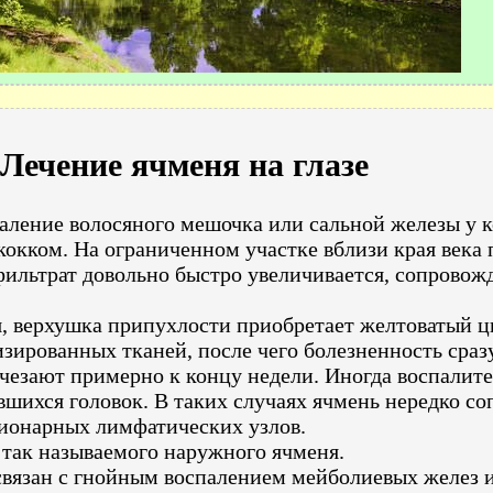
Лечение ячменя на глазе
аление волосяного мешочка или сальной железы у 
окком. На ограниченном участке вблизи края века 
льтрат довольно быстро увеличивается, сопровожда
, верхушка припухлости приобретает желтоватый цве
зированных тканей, после чего болезненность сра
счезают примерно к концу недели. Иногда воспалит
шихся головок. В таких случаях ячмень нередко со
ионарных лимфатических узлов.
так называемого наружного ячменя.
вязан с гнойным воспалением мейболиевых желез и