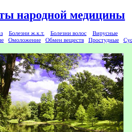
ты народной медицины
аз
Болезни ж.к.т.
Болезни волос
Вирусные
ые
Омоложение
Обмен веществ
Простудные
Су