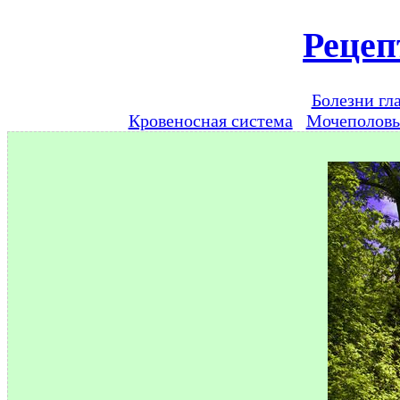
Рецеп
Болезни гл
Кровеносная система
Мочеполов