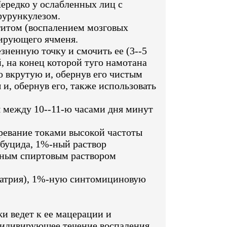
ередко у ослабленных лиц с
фурункулезом.
итом (воспалением мозговых
дирующего ячменя.
зненную точку и смочить ее (3--5
, на конец которой туго намотана
о вкрутую и, обернув его чистым
и, обернув его, также использовать
 между 10--11-ю часами дня минут
ревание токами высокой частоты
ьбуцида, 1%-ный раствор
-ным спиртовым раствором
 натрия), 1%-ную синтомициновую
и ведет к ее мацерации и
цидивирующее течение воспаления.