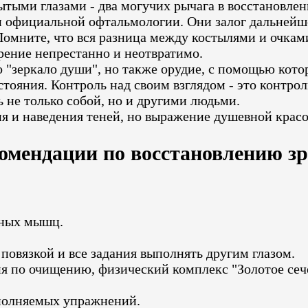
тыми глазами - два могучих рычага в восстановлен
 официальной офтальмологии. Они залог дальнейше
 Помните, что вся разница между костылями и очкам
зрение непрестанно и неотвратимо.
ько "зеркало души", но также орудие, с помощью ко
тояния. Контроль над своим взглядом - это контрол
 не только собой, но и другими людьми.
ия и наведения теней, но выражение душевной красо
омендации по восстановлению зр
зных мышц.
повязкой и все задания выполнять другим глазом.
я по очищению, физический комплекс "Золотое сече
ыполняемых упражнений.