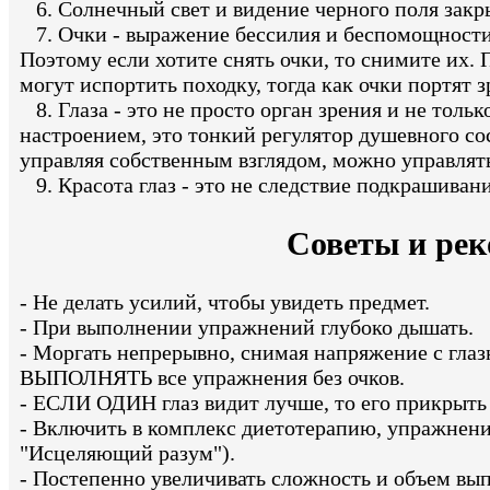
6. Солнечный свет и видение черного поля закры
7. Очки - выражение бессилия и беспомощности
Поэтому если хотите снять очки, то снимите их.
могут испортить походку, тогда как очки портят 
8. Глаза - это не просто орган зрения и не тол
настроением, это тонкий регулятор душевного сос
управляя собственным взглядом, можно управлять
9. Красота глаз - это не следствие подкрашиван
Советы и рек
- Не делать усилий, чтобы увидеть предмет.
- При выполнении упражнений глубоко дышать.
- Моргать непрерывно, снимая напряжение с гла
ВЫПОЛНЯТЬ все упражнения без очков.
- ЕСЛИ ОДИН глаз видит лучше, то его прикрыть 
- Включить в комплекс диетотерапию, упражнени
"Исцеляющий разум").
- Постепенно увеличивать сложность и объем в