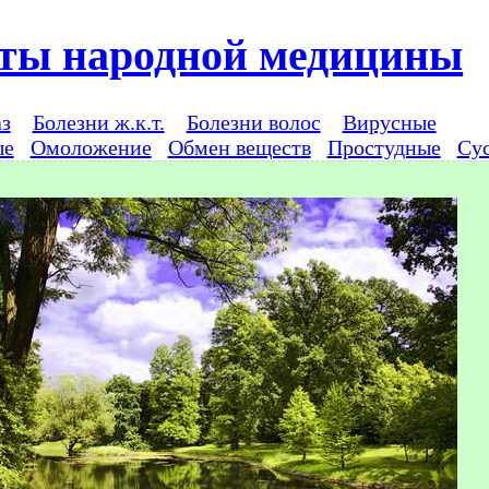
ты народной медицины
аз
Болезни ж.к.т.
Болезни волос
Вирусные
ые
Омоложение
Обмен веществ
Простудные
Су