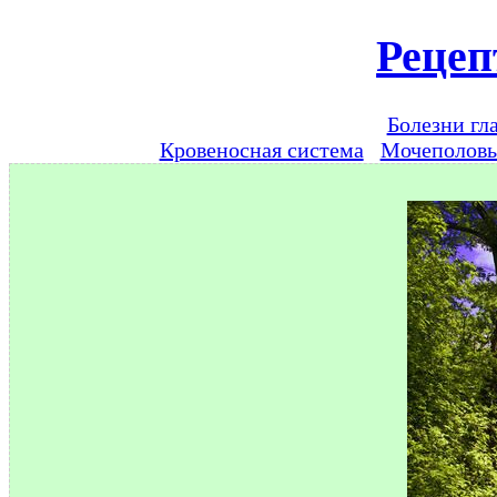
Рецеп
Болезни гл
Кровеносная система
Мочеполов