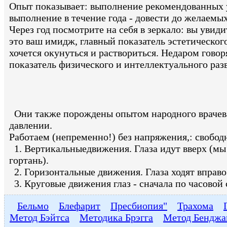
Опыт показывает: выполнение рекомендованных у
выполнение в течение года - довести до желаемых
Через год посмотрите на себя в зеркало: вы уви
это ваш имидж, главный показатель эстетического 
хочется окунуться и раствориться. Недаром говоря
показатель физического и интеллектуального раз
Они также порождены опытом народного врачева
давлении.
Работаем (непременно!) без напряжения,: свободн
1. Вертикальныедвижения. Глаза идут вверх (мы 
гортань).
2. Горизонтальные движения. Глаза ходят вправо
3. Круговые движения глаз - сначала по часовой с
Бельмо
Блефарит
Пресбиопия"
Трахома
Метод Бэйтса
Методика Брэгга
Метод Бенджа