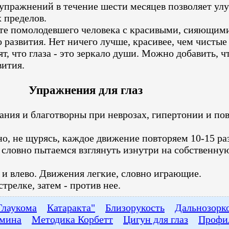
пражнений в течение шести месяцев позволяет улуч
 пределов.
дите помолодевшего человека с красивыми, сияющими
развития. Нет ничего лучше, красивее, чем чистые и
т, что глаза - это зеркало души. Можно добавить, чт
вития.
Упражнения для глаз
ния и благотворны при неврозах, гипертонии и п
о, не щурясь, каждое движение повторяем 10-15 раз
словно пытаемся взглянуть изнутри на собственную
 и влево. Движения легкие, словно играющие.
трелке, затем - против нее.
Глаукома
Катаракта"
Близорукость
Дальнозорк
мина
Методика Корбетт
Цигун для глаз
Профи