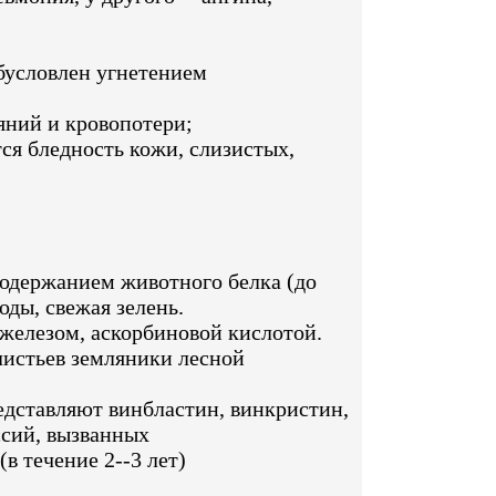
бусловлен угнетением
яний и кровопотери;
ся бледность кожи, слизистых,
одержанием животного белка (до
оды, свежая зелень.
железом, аскорбиновой кислотой.
листьев земляники лесной
едставляют винбластин, винкристин,
ссий, вызванных
 течение 2--3 лет)