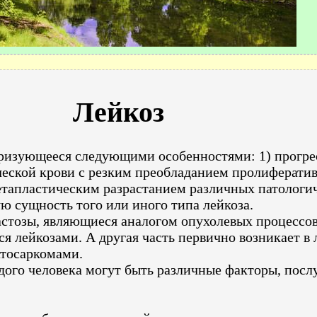
Лейкоз
теризующееся следующими особенностями: 1) прогр
ической крови с резким преобладанием пролиферати
тапластическим разрастанием различных патологич
 сущность того или иного типа лейкоза.
тозы, являющиеся аналогом опухолевых процессов в
тся лейкозами. А другая часть первично возникает 
атосаркомами.
дого человека могут быть различные факторы, пос