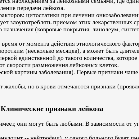
ется наблюдением за лейкозными семьями, где один
оление передачи лейкоза.
факторов: цитостатики при лечении онкозаболевани
ует злоупотреблять приемом этих лекарственных ср
назначения (ковровые покрытия, линолеум, синтети
время от момента действия этиологического фактор
коротким (несколько месяцев), а может быть длител
ервой единственной до такого количества, которое
от скорости размножения лейкозных клеток.
ской картины заболевания). Первые признаки чаще
ют жалобы, но в крови отмечаются признаки (проявл
Клинические признаки лейкоза
меет, они могут быть любыми. В зависимости от у
лоцит -- нейтрофил), у одного больного будет пнев