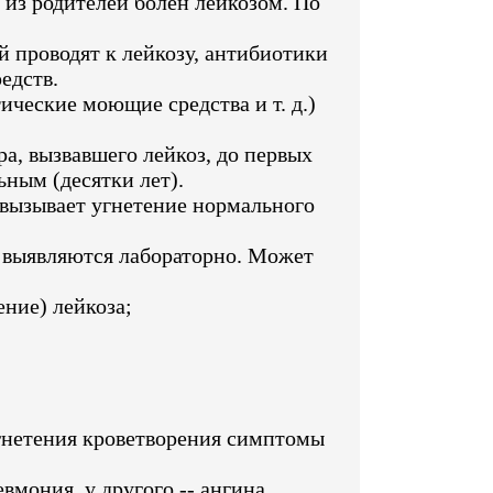
 из родителей болен лейкозом. По
й проводят к лейкозу, антибиотики
едств.
ческие моющие средства и т. д.)
а, вызвавшего лейкоз, до первых
ьным (десятки лет).
 вызывает угнетение нормального
 выявляются лабораторно. Может
ение) лейкоза;
гнетения кроветворения симптомы
мония, у другого -- ангина,