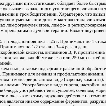
д другими цитостатиками: обладает более быстрым
не оказывает выраженного угнетающего влияния на 
й анемии и тромбоцитопении. Характерно, что вызы
твующем уменьшении дозы может восстанавливаться 
х лимфогранулематоза, лимфо- и ретикулосаркоме,
препаратам и лучевой терапии. Вводят внутривенно 
г; плоды шиповника -- 25 г. Принимают по 1 стака
 Принимают по 1/2 стакана 3--4 раза в день.
корбиновой кислоты, витаминов В, Р, провитамина 
орения так же, как 40 мг железа или 250 мг свежей 
емией.
ем виде, а также подвергают различной обработке.
в. Принимают для лечения и профилактики анемии.
ом и консервированном виде (варенье, компоты). 
 анемии. Употребляют в виде сиропа, настойки, на
 блюда, употребляют ее в сушеном, соленом, мари
езом оказывает стимулирующее действие на гемопо
ов является низкое содержание ферментов, разруш