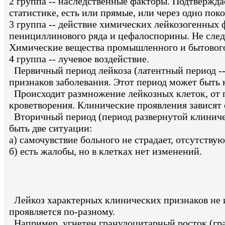
2 группа -- наследственные факторы. Подтвержда
статистике, есть или прямые, или через одно пок
3 группа -- действие химических лейкозогенных 
пенициллинового ряда и цефалоспорины. Не след
Химические вещества промышленного и бытового 
4 группа -- лучевое воздействие.
Первичный период лейкоза (латентный период -- 
признаков заболевания. Этот период может быть 
Происходит размножение лейкозных клеток, от п
кроветворения. Клинические проявления зависят 
Вторичный период (период развернутой клиниче
быть две ситуации:
а) самочувствие больного не страдает, отсутству
б) есть жалобы, но в клетках нет изменений.
Лейкоз характерных клинических признаков не и
проявляется по-разному.
Например, угнетен гранулоцитарный росток (грану