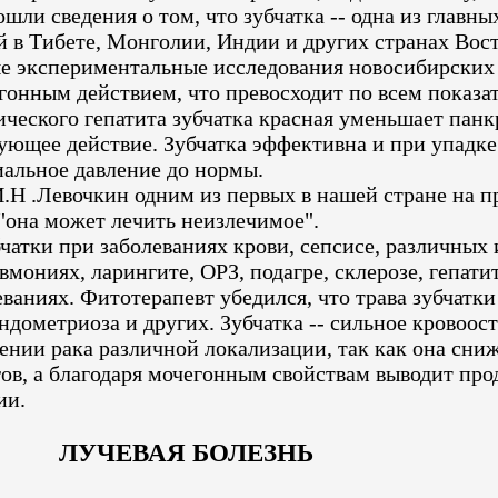
ли сведения о том, что зубчатка -- одна из главных
й в Тибете, Монголии, Индии и других странах Вост
ые экспериментальные исследования новосибирских 
гонным действием, что превосходит по всем показа
ического гепатита зубчатка красная уменьшает пан
ющее действие. Зубчатка эффективна и при упадке
иальное давление до нормы.
Н .Левочкин одним из первых в нашей стране на пра
"она может лечить неизлечимое".
чатки при заболеваниях крови, сепсисе, различных
ониях, ларингите, ОРЗ, подагре, склерозе, гепатит
еваниях. Фитотерапевт убедился, что трава зубчатк
дометриоза и других. Зубчатка -- сильное кровоо
лечении рака различной локализации, так как она с
в, а благодаря мочегонным свойствам выводит прод
ии.
ЛУЧЕВАЯ БОЛЕЗНЬ