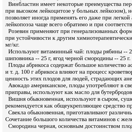
Винбластин имеет некоторые преимущества пере
при высоком лейкоцитозе у больных лейкозом), 
позволяет иногда применять его даже при легко
лейкопоэза чаще всего обратимо и при соответс
Розевин применяют при генерализованных форма
при устойчивости к другим химиотерапевтическим 
мг/кг.
Используют витаминный чай: плоды рябины -- 25 
шиповника -- 25 г, ягод черной смородины -- 25 г.
Плоды абрикоса содержат большое количество ас
и т. д. 100 г абрикоса влияют на процесс кроветв
ценность этих плодов для людей, страдающих ан
Авокадо американское, плоды употребляют в свеж
приправы, используют как масло для бутербродо
Вишня обыкновенная, используют в сыром, сушен
рекомендуется как общеукрепляющее средство при
Свекла обыкновенная, приготавливают различные
Сочетание большого количества витаминов с жел
Смородина черная, основным достоинством плод