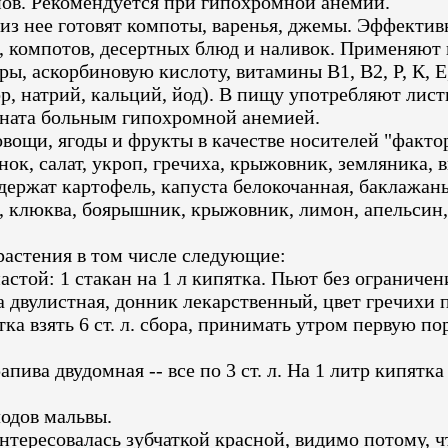
ов. Рекомендуется при гипохромной анемии.
з нее готовят компоты, варенья, джемы. Эффектив
, компотов, десертных блюд и наливок. Применяют
ы, аскорбиновую кислоту, витамины В1, В2, Р, К, Е
, натрий, кальций, йод). В пищу употребляют листь
ината больным гипохромной анемией.
щи, ягоды и фрукты в качестве носителей "фактор
нок, салат, укроп, гречиха, крыжовник, земляника, 
жат картофель, капуста белокочанная, баклажаны, 
, клюква, боярышник, крыжовник, лимон, апельсин, 
астения в том числе следующие:
астой: 1 стакан на 1 л кипятка. Пьют без ограничен
двулистная, донник лекарственный, цвет гречихи пос
тка взять 6 ст. л. сбора, принимать утром первую пор
ива двудомная -- все по 3 ст. л. На 1 литр кипятка 
лодов мальвы.
ересовалась зубчаткой красной, видимо потому, что