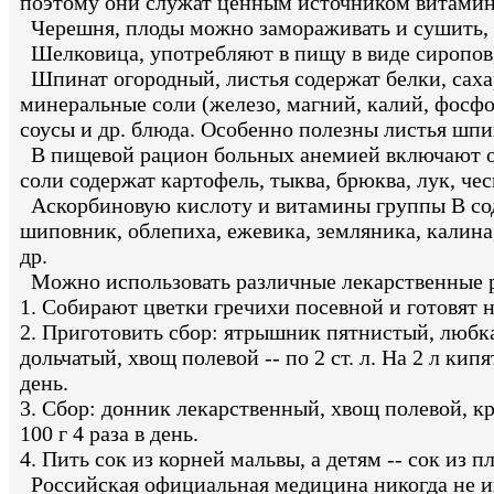
поэтому они служат ценным источником витамин
Черешня, плоды можно замораживать и сушить, и
Шелковица, употребляют в пищу в виде сиропов
Шпинат огородный, листья содержат белки, сахар
минеральные соли (железо, магний, калий, фосфор
соусы и др. блюда. Особенно полезны листья шп
В пищевой рацион больных анемией включают ово
соли содержат картофель, тыква, брюква, лук, чес
Аскорбиновую кислоту и витамины группы В содер
шиповник, облепиха, ежевика, земляника, калина
др.
Можно использовать различные лекарственные р
1. Собирают цветки гречихи посевной и готовят н
2. Приготовить сбор: ятрышник пятнистый, любка 
дольчатый, хвощ полевой -- по 2 ст. л. На 2 л кипя
день.
3. Сбор: донник лекарственный, хвощ полевой, крап
100 г 4 раза в день.
4. Пить сок из корней мальвы, а детям -- сок из п
Российская официальная медицина никогда не инт