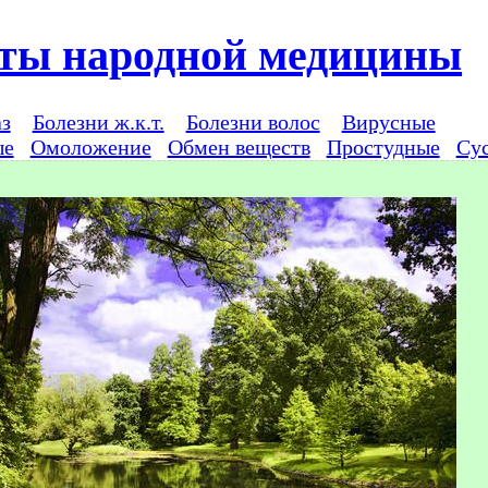
ты народной медицины
аз
Болезни ж.к.т.
Болезни волос
Вирусные
ые
Омоложение
Обмен веществ
Простудные
Су