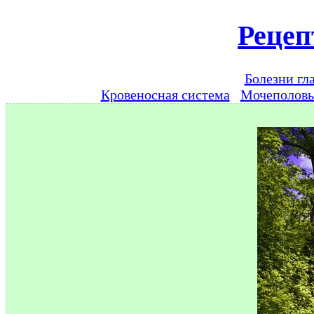
Рецеп
Болезни гл
Кровеносная система
Мочеполов