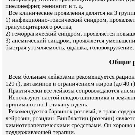
пиелонефрит, менингит и т. д.
Все клинические проявления делятся на 3 групп
1) инфекционно-токсический синдром, проявляет
гранулоцитарного ростка;
2) геморрагический синдром, проявляется повы
3) анемический синдром, проявляется уменьшени
быстрая утомляемость, одышка, головокружение,
Общие р
Всем больным лейкозами рекомендуется рациона
120 г), витаминов и ограничением жиров (до 40 г
Практически все лейкозы сопровождаются анемия
Используют настой плодов шиповника и земляники
принимают по 1 стакану в день.
Рекомендуется барвинок розовый, в траве содер
лейрозин, розидин. Винбластин (розевин) являе
химиотерапевтическими средствами. Он хорошо п
поддерживающей терапии.