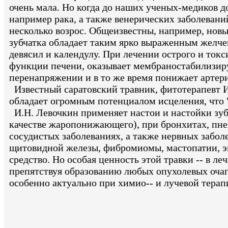
очень мала. Но когда до наших ученых-медиков дош
например рака, а также венерических заболевани
несколько возрос. Общеизвестны, например, нов
зубчатка обладает таким ярко выраженным желче
девясил и календулу. При лечении острого и токс
функции печени, оказывает мембраностабилизиру
перенапряжении и в то же время понижает артер
Известный саратовский травник, фитотерапевт И.
обладает огромным потенциалом исцеления, что 
И.Н. Левочкин применяет настои и настойки зуб
качестве жаропонижающего), при бронхитах, пневм
сосудистых заболеваниях, а также нервных забол
щитовидной железы, фибромиомы, мастопатии, эн
средство. Но особая ценность этой травки -- в 
препятствуя образованию любых опухолевых очаго
особенно актуально при химио-- и лучевой терап