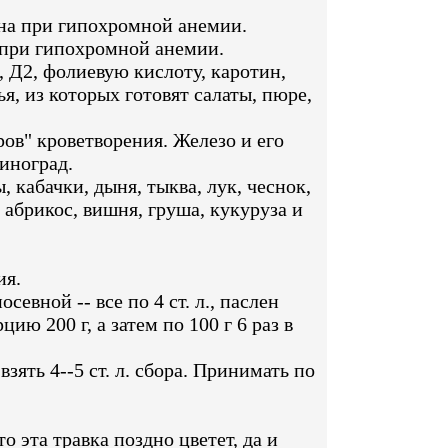
на при гипохромной анемии.
 при гипохромной анемии.
, Д2, фолиевую кислоту, каротин,
я, из которых готовят салаты, пюре,
ов" кроветворения. Железо и его
виноград.
кабачки, дыня, тыква, лук, чеснок,
абрикос, вишня, груша, кукуруза и
ия.
евной -- все по 4 ст. л., паслен
цию 200 г, а затем по 100 г 6 раз в
взять 4--5 ст. л. сбора. Принимать по
 эта травка поздно цветет, да и