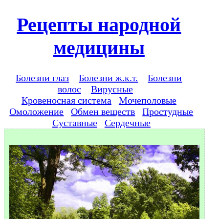
Рецепты народной
медицины
Болезни глаз
Болезни ж.к.т.
Болезни
волос
Вирусные
Кровеносная система
Мочеполовые
Омоложение
Обмен веществ
Простудные
Суставные
Сердечные