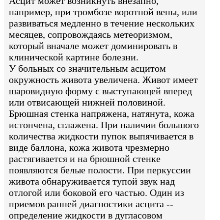
Асцит может возникнуть внезапно,
например, при тромбозе воротной вены, или
развиваться медленно в течение нескольких
месяцев, сопровождаясь метеоризмом,
который вначале может доминировать в
клинической картине болезни.
У больных со значительным асцитом
окружность живота увеличена. Живот имеет
шаровидную форму с выступающей вперед
или отвисающей нижней половиной.
Брюшная стенка напряжена, натянута, кожа
истончена, сглажена. При наличии большого
количества жидкости пупок выпячивается в
виде баллона, кожа живота чрезмерно
растягивается и на брюшной стенке
появляются белые полости. При перкуссии
живота обнаруживается тупой звук над
отлогой или боковой его частью. Один из
приемов ранней диагностики асцита --
определение жидкости в дугласовом