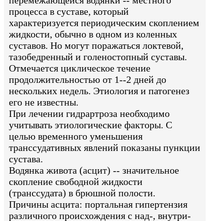
перемежающейся водянки -- местного
процесса в суставе, который
характеризуется периодическим скоплением
жидкости, обычно в одном из коленных
суставов. Но могут поражаться локтевой,
тазобедренный и голеностопный суставы.
Отмечается циклическое течение
продолжительностью от 1--2 дней до
нескольких недель. Этиология и патогенез
его не известны.
При лечении гидрартроза необходимо
учитывать этиологические факторы. С
целью временного уменьшения
транссудативных явлений показаны пункции
сустава.
Водянка живота (асцит) -- значительное
скопление свободной жидкости
(транссудата) в брюшной полости.
Причины асцита: портальная гипертензия
различного происхождения с над-, внутри-