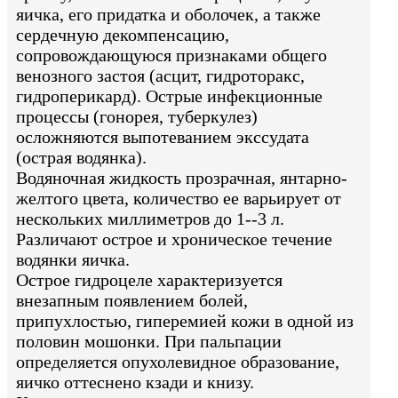
яичка, его придатка и оболочек, а также
сердечную декомпенсацию,
сопровождающуюся признаками общего
венозного застоя (асцит, гидроторакс,
гидроперикард). Острые инфекционные
процессы (гонорея, туберкулез)
осложняются выпотеванием экссудата
(острая водянка).
Водяночная жидкость прозрачная, янтарно-
желтого цвета, количество ее варьирует от
нескольких миллиметров до 1--3 л.
Различают острое и хроническое течение
водянки яичка.
Острое гидроцеле характеризуется
внезапным появлением болей,
припухлостью, гиперемией кожи в одной из
половин мошонки. При пальпации
определяется опухолевидное образование,
яичко оттеснено кзади и книзу.