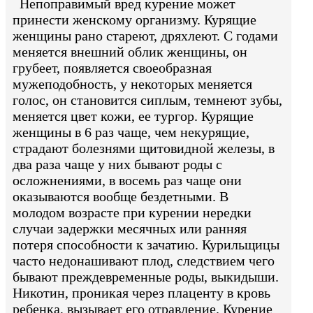
Непоправимый вред курение может
принести женскому организму. Курящие
женщины рано стареют, дряхлеют. С годами
меняется внешний облик женщины, он
грубеет, появляется своеобразная
мужеподобность, у некоторых меняется
голос, он становится сиплым, темнеют зубы,
меняется цвет кожи, ее тургор. Курящие
женщины в 6 раз чаще, чем некурящие,
страдают болезнями щитовидной железы, в
два раза чаще у них бывают роды с
осложнениями, в восемь раз чаще они
оказываются вообще бездетными. В
молодом возрасте при курении нередки
случаи задержки месячных или ранняя
потеря способности к зачатию. Курильщицы
часто недонашивают плод, следствием чего
бывают преждевременные роды, выкидыши.
Никотин, проникая через плаценту в кровь
ребенка, вызывает его отравление. Курение