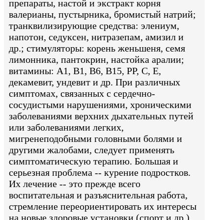
препараты, настой и экстракт корня
валерианы, пустырника, бромистый натрий;
транквилизирующие средства: элениум,
напотон, седуксен, нитразепам, амизил и
др.; стимуляторы: корень женьшеня, семя
лимонника, пантокрин, настойка аралии;
витамины: А1, В1, В6, В15, РР, С, Е,
декамевит, ундевит и др. При различных
симптомах, связанных с сердечно-
сосудистыми нарушениями, хроническими
заболеваниями верхних дыхательных путей
или заболеваниями легких,
мигренеподобными головными болями и
другими жалобами, следует применять
симптоматическую терапию. Большая и
серьезная проблема -- курение подростков.
Их лечение -- это прежде всего
воспитательная и разъяснительная работа,
стремление переориентировать их интересы
на новые здоровые установки (спорт и др.).