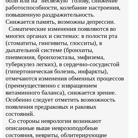
боли или на "несвежую" голову, снижение
работоспособности, колебание настроения,
повышенную раздражительность.
Снижается память, возможны депрессии.
Соматические изменения появляются во
многих органах и системах: в полости рта
(стоматиты, гингивиты, глосситы), в
дыхательной системе (бронхиты,
пневмония, бронхоэктазы, эмфизема,
туберкулез легких), в сердечно-сосудистой
(гипертоническая болезнь, инфаркты),
отмечаются изменения обменных процессов
(преимущественно с извращением
витаминного баланса), снижается зрение.
Особенно следует отметить возможность
появления предраковых и раковых
состояний.
Со стороны неврологии возникают
описанные выше неврозоподобные
состояния, невриты, облитерирующие