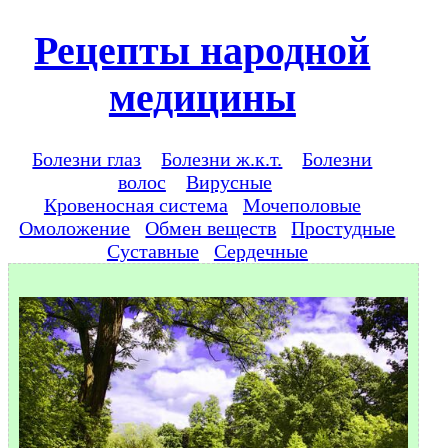
Рецепты народной
медицины
Болезни глаз
Болезни ж.к.т.
Болезни
волос
Вирусные
Кровеносная система
Мочеполовые
Омоложение
Обмен веществ
Простудные
Суставные
Сердечные