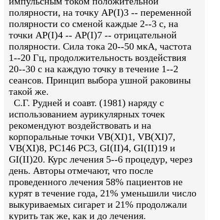
импульсным током положительной
полярности, на точку AP(I)3 -- переменной
полярности со сменой каждые 2--3 с, на
точки АР(I)4 -- АР(I)7 -- отрицательной
полярности. Сила тока 20--50 мкА, частота
1--20 Гц, продолжительность воздействия
20--30 с на каждую точку в течение 1--2
сеансов. Принцип выбора ушной раковины
такой же.
С.Г. Рудней и соавт. (1981) наряду с
использованием аурикулярных точек
рекомендуют воздействовать и на
корпоральные точки VB(XI)1, VB(XI)7,
VB(XI)8, РС146 РС3, GI(II)4, GI(II)19 и
GI(II)20. Курс лечения 5--6 процедур, через
день. Авторы отмечают, что после
проведенного лечения 58% пациентов не
курят в течение года, 21% уменьшили число
выкуриваемых сигарет и 21% продолжали
курить так же, как и до лечения.