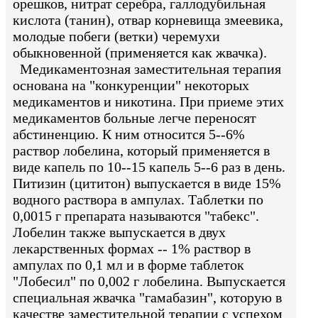
орешков, нитрат серебра, галлодубильная
кислота (танин), отвар корневища змеевика,
молодые побеги (ветки) черемухи
обыкновенной (применяется как жвачка).
Медикаментозная заместительная терапия
основана на "конкуренции" некоторых
медикаментов и никотина. При приеме этих
медикаментов больные легче переносят
абстиненцию. К ним относится 5--6%
раствор лобелина, который применяется в
виде капель по 10--15 капель 5--6 раз в день.
Питизин (цититон) выпускается в виде 15%
водного раствора в ампулах. Таблетки по
0,0015 г препарата называются "табекс".
Лобелин также выпускается в двух
лекарственных формах -- 1% раствор в
ампулах по 0,1 мл и в форме таблеток
"Лобесил" по 0,002 г лобелина. Выпускается
специальная жвачка "гамабазин", которую в
качестве заместительной терапии с успехом