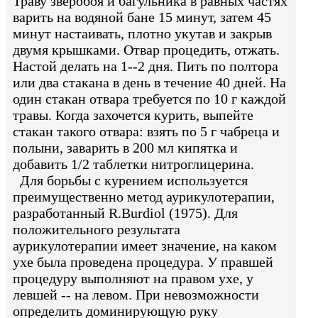
Траву зверобоя и багульника в равных частях
варить на водяной бане 15 минут, затем 45
минут настаивать, плотно укутав и закрыв
двумя крышками. Отвар процедить, отжать.
Настой делать на 1--2 дня. Пить по полтора
или два стакана в день в течение 40 дней. На
один стакан отвара требуется по 10 г каждой
травы. Когда захочется курить, выпейте
стакан такого отвара: взять по 5 г чабреца и
полыни, заварить в 200 мл кипятка и
добавить 1/2 таблетки нитроглицерина.
Для борьбы с курением используется
преимущественно метод аурикулотерапии,
разработанный R.Burdiol (1975). Для
положительного результата
аурикулотерапии имеет значение, на каком
ухе была проведена процедура. У правшей
процедуру выполняют на правом ухе, у
левшей -- на левом. При невозможности
определить доминирующую руку