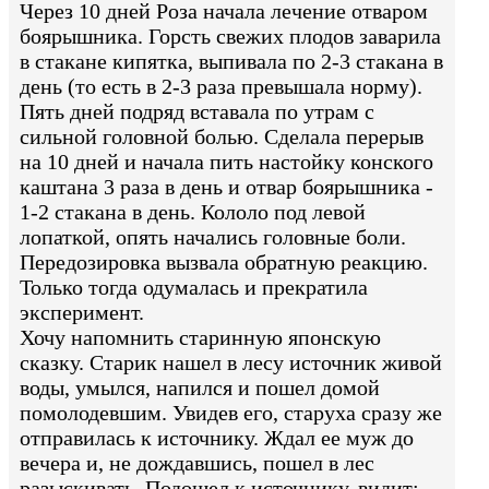
Через 10 дней Роза начала лечение отваром
боярышника. Горсть свежих плодов заварила
в стакане кипятка, выпивала по 2-3 стакана в
день (то есть в 2-3 раза превышала норму).
Пять дней подряд вставала по утрам с
сильной головной болью. Сделала перерыв
на 10 дней и начала пить настойку конского
каштана 3 раза в день и отвар боярышника -
1-2 стакана в день. Кололо под левой
лопаткой, опять начались головные боли.
Передозировка вызвала обратную реакцию.
Только тогда одумалась и прекратила
эксперимент.
Хочу напомнить старинную японскую
сказку. Старик нашел в лесу источник живой
воды, умылся, напился и пошел домой
помолодевшим. Увидев его, старуха сразу же
отправилась к источнику. Ждал ее муж до
вечера и, не дождавшись, пошел в лес
разыскивать. Подошел к источнику, видит: