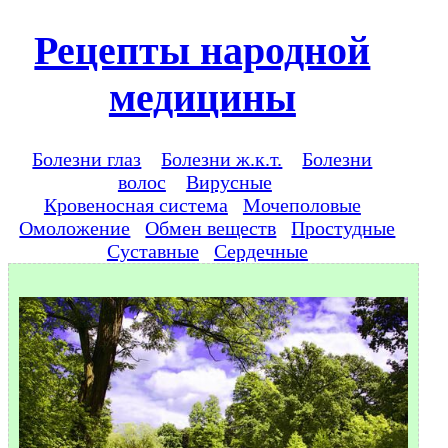
Рецепты народной
медицины
Болезни глаз
Болезни ж.к.т.
Болезни
волос
Вирусные
Кровеносная система
Мочеполовые
Омоложение
Обмен веществ
Простудные
Суставные
Сердечные