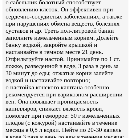
o сабельник болотный способствует
обновлению клеток. Он эффективен при
сердечно-сосудистых заболеваниях, а также
при нарушениях обмена веществ, болезнях
суставов и др. Треть пол-литровой банки
заполните измельченным корнем. Долейте
банку водкой, закройте крышкой и
настаивайте в темном месте 21 день.
Отфильтруйте настой. Принимайте по 1 ст.
ложке, разведенной в воде, 3 раза в день за
30 минут до еды; отжатые корни залейте
водкой и настаивайте повторно;
o настойка конского каштана особенно
рекомендуется при варикозном расширении
вен. Она повышает проницаемость
капилляров, снижает вязкость крови,
помогает при геморрое: 50 г измельченных
плодов (с кожурой) настаивайте в течение
месяца в 0,5 л водки. Пейте по 20-30 капель
в воде 3 раза в день до еды в течение месяца;