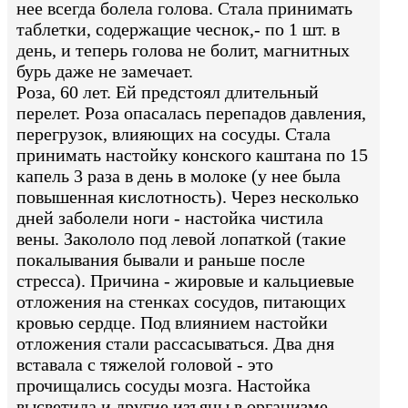
нее всегда болела голова. Стала принимать
таблетки, содержащие чеснок,- по 1 шт. в
день, и теперь голова не болит, магнитных
бурь даже не замечает.
Роза, 60 лет. Ей предстоял длительный
перелет. Роза опасалась перепадов давления,
перегрузок, влияющих на сосуды. Стала
принимать настойку конского каштана по 15
капель 3 раза в день в молоке (у нее была
повышенная кислотность). Через несколько
дней заболели ноги - настойка чистила
вены. Закололо под левой лопаткой (такие
покалывания бывали и раньше после
стресса). Причина - жировые и кальциевые
отложения на стенках сосудов, питающих
кровью сердце. Под влиянием настойки
отложения стали рассасываться. Два дня
вставала с тяжелой головой - это
прочищались сосуды мозга. Настойка
высветила и другие изъяны в организме.