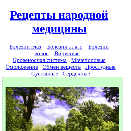
Рецепты народной
медицины
Болезни глаз
Болезни ж.к.т.
Болезни
волос
Вирусные
Кровеносная система
Мочеполовые
Омоложение
Обмен веществ
Простудные
Суставные
Сердечные