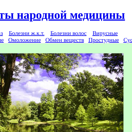
ты народной медицины
аз
Болезни ж.к.т.
Болезни волос
Вирусные
ые
Омоложение
Обмен веществ
Простудные
Су