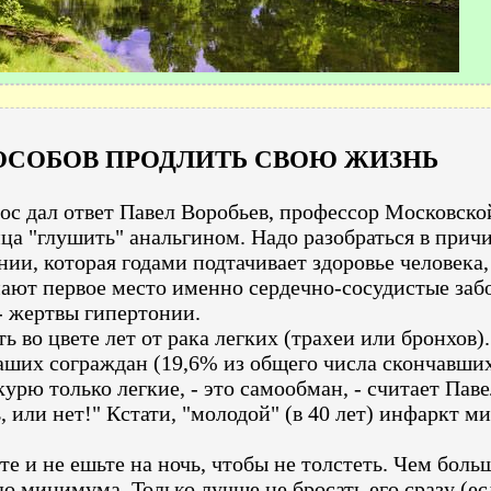
ОСОБОВ ПРОДЛИТЬ СВОЮ ЖИЗНЬ
ос дал ответ Павел Воробьев, профессор Московск
ца "глушить" анальгином. Надо разобраться в причи
нии, которая годами подтачивает здоровье человека,
ают первое место именно сердечно-сосудистые забо
- жертвы гипертонии.
 во цвете лет от рака легких (трахеи или бронхов
наших сограждан (19,6% из общего числа скончавших
 курю только легкие, - это самообман, - считает Пав
, или нет!" Кстати, "молодой" (в 40 лет) инфаркт м
е и не ешьте на ночь, чтобы не толстеть. Чем боль
о минимума. Только лучше не бросать его сразу (ес