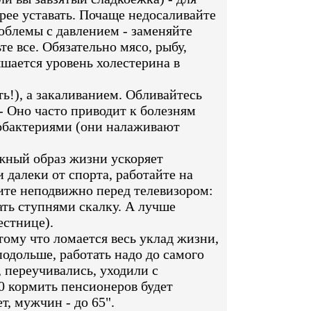
рее уставать. Почаще недосаливайте
роблемы с давлением - заменяйте
те все. Обязательно мясо, рыбу,
ышается уровень холестерина в
!), а закаливанием. Обливайтесь
- Оно часто приводит к болезням
обактериями (они налаживают
жный образ жизни ускоряет
 далеки от спорта, работайте на
дите неподвижно перед телевизором:
ать ступнями скалку. А лучше
естнице).
ому что ломается весь уклад жизни,
подольше, работать надо до самого
 переучивались, уходили с
20 кормить пенсионеров будет
, мужчин - до 65".