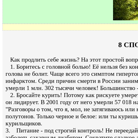
8 СП
Как продлить себе жизнь? На этот простой вопр
1. Боритесь с головной болью! Её нельзя без кон
голова не болит. Чаще всего это симптом гиперто
инфарктом. Среди причин смерти в России заним
умерли 1 млн. 302 тысячи человек! Большинство 
2. Бросайте курить! Потому как рискуете умереть
он лидирует. В 2001 году от него умерли 57 018 
"Разговоры о том, что я, мол, не затягиваюсь или
полутонов. Только черное и белое: или ты куришь
курильщиков.
3. Питание - под строгий контроль! Не переедайт
заболеть сахарным диабетом. Сократите сладкое д