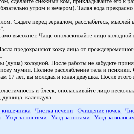
гом, сделайте снежный ком, прикладывайте его к ра
язательно утром и вечером). Талая вода прекрасно 
м. Сядьте перед зеркалом, расслабьтесь, мыслей в 
".
само высохнет. Чаще ополаскивайте лицо холодной 
Масла предохраняют кожу лица от преждевременног
.
ы (душа) холодной. После работы не забудьте приня
позу мумии. Полное расслабление тела и психики.
 вам 17 лет, вы молодая и юная девушка. После этог
.
 эластичность и блеск, ополаскивайте лицо несколь
 душица, календула.
а кишечника
Чистка печени
Очищение почек
Чис
и
Уход за ногтями
Уход за ногами
Уход за волоса