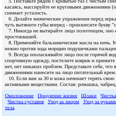
5. Поставьте рядом с кроватью таз с чистым сне
касаясь, массируйте ее круговыми движениями (об
снимает усталость.
6. Делайте мимические упражнения перед зеркало
чуть вытяните губы вперед - произнесите букву "о
7. Никогда не вытирайте лицо полотенцем, оно 
простоквашей.
8. Применяйте бальзамические масла на ночь. 
нежно против хода морщин подушечками пальцев
9. Всегда ополаскивайте лицо после горячей вод
спортивную одежду, постелите коврик и примите 
нет, нет никаких проблем. Представьте себе, что
движениями нанесите на лицо питательный крем
10. Если вам за 30 и кожа начинает терять свою
активными веществами. Состав: ромашка, чабрец,
Омоложение
Продление жизни
Шлаки
Чистк
Чистка суставов
Уход за лицом
Уход за рукам
тела