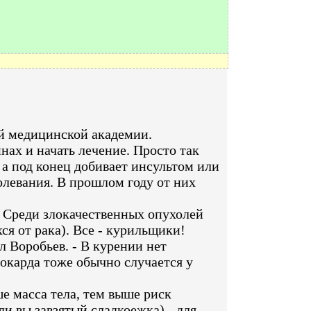
ой медицинской академии.
нах и начать лечение. Просто так
 а под конец добивает инсультом или
левания. В прошлом году от них
). Среди злокачественных опухолей
ся от рака). Все - курильщики!
ел Воробьев. - В курении нет
иокарда тоже обычно случается у
ше масса тела, тем выше риск
ли вы завзятый сладкоежка) - для