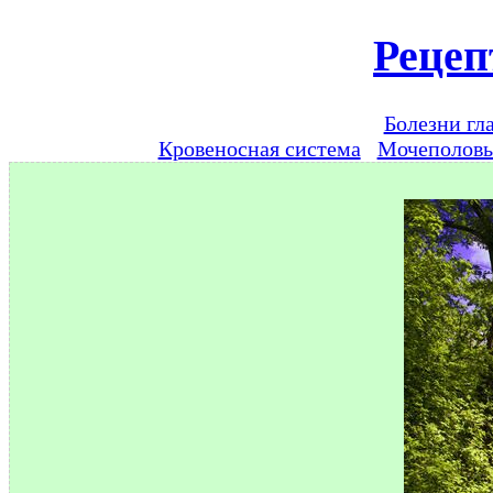
Рецеп
Болезни гл
Кровеносная система
Мочеполов