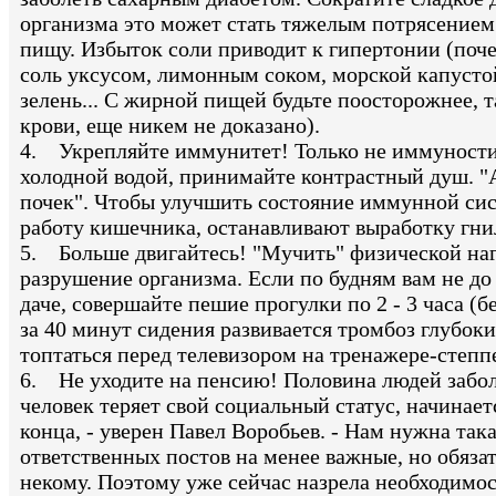
организма это может стать тяжелым потрясением:
пищу. Избыток соли приводит к гипертонии (почем
соль уксусом, лимонным соком, морской капустой,
зелень... С жирной пищей будьте поосторожнее, та
крови, еще никем не доказано).
4. Укрепляйте иммунитет! Только не иммуностим
холодной водой, принимайте контрастный душ. "А
почек". Чтобы улучшить состояние иммунной си
работу кишечника, останавливают выработку гни
5. Больше двигайтесь! "Мучить" физической наг
разрушение организма. Если по будням вам не до 
даче, совершайте пешие прогулки по 2 - 3 часа (
за 40 минут сидения развивается тромбоз глубоки
топтаться перед телевизором на тренажере-степп
6. Не уходите на пенсию! Половина людей заболе
человек теряет свой социальный статус, начинает
конца, - уверен Павел Воробьев. - Нам нужна та
ответственных постов на менее важные, но обязат
некому. Поэтому уже сейчас назрела необходимос