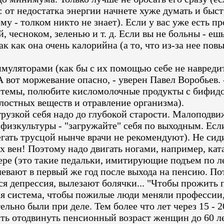
 от недостатка энергии начнете хуже думать и быст
у - толком никто не знает). Если у вас уже есть п
 чесноком, зеленью и т. д. Если вы не больны - ешь
к как она очень калорийна (а то, что из-за нее пов
уляторами (как бы с их помощью себе не навредить
 вот моржевание опасно, - уверен Павел Воробьев. 
стемы, полюбите кисломолочные продукты с бифид
лостных веществ и отравление организма).
рузкой себя надо до глубокой старости. Малоподви
физкультуры - "загружайте" себя по выходным. Если
бегать трусцой нынче врачи не рекомендуют). Не си
х вен! Поэтому надо двигать ногами, например, кат
ере (это такие педальки, имитирующие подъем по л
вают в первый же год после выхода на пенсию. Пот
ся депрессия, вылезают болячки... "Чтобы прожить 
кая система, чтобы пожилые люди меняли профессии,
ельно были при деле. Тем более что лет через 15 - 
ть отодвинуть пенсионный возраст женщин до 60 лет