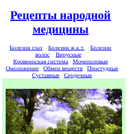
Рецепты народной
медицины
Болезни глаз
Болезни ж.к.т.
Болезни
волос
Вирусные
Кровеносная система
Мочеполовые
Омоложение
Обмен веществ
Простудные
Суставные
Сердечные