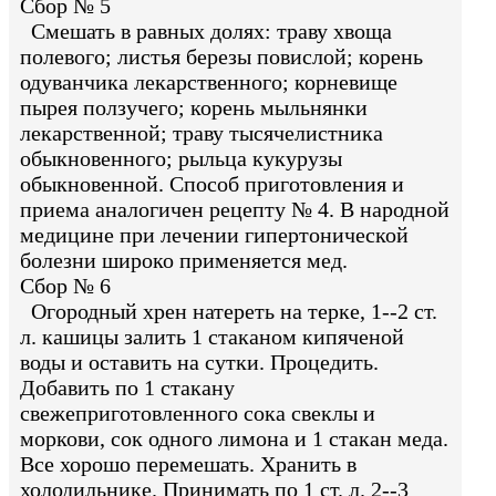
Сбор № 5
Смешать в равных долях: траву хвоща
полевого; листья березы повислой; корень
одуванчика лекарственного; корневище
пырея ползучего; корень мыльнянки
лекарственной; траву тысячелистника
обыкновенного; рыльца кукурузы
обыкновенной. Способ приготовления и
приема аналогичен рецепту № 4. В народной
медицине при лечении гипертонической
болезни широко применяется мед.
Сбор № 6
Огородный хрен натереть на терке, 1--2 ст.
л. кашицы залить 1 стаканом кипяченой
воды и оставить на сутки. Процедить.
Добавить по 1 стакану
свежеприготовленного сока свеклы и
моркови, сок одного лимона и 1 стакан меда.
Все хорошо перемешать. Хранить в
холодильнике. Принимать по 1 ст. л. 2--3