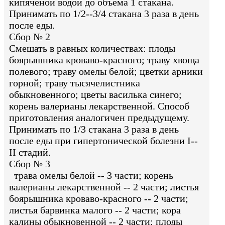
кипяченой водой до объема 1 стакана.
Принимать по 1/2--3/4 стакана 3 раза в день
после еды.
Сбор № 2
Смешать в равных количествах: плоды
боярышника кроваво-красного; траву хвоща
полевого; траву омелы белой; цветки арники
горной; траву тысячелистника
обыкновенного; цветы василька синего;
корень валерианы лекарственной. Способ
приготовления аналогичен предыдущему.
Принимать по 1/3 стакана 3 раза в день
после еды при гипертонической болезни I--
II стадий.
Сбор № 3
трава омелы белой -- 3 части; корень
валерианы лекарственной -- 2 части; листья
боярышника кроваво-красного -- 2 части;
листья барвинка малого -- 2 части; кора
калины обыкновенной -- 2 части; плоды