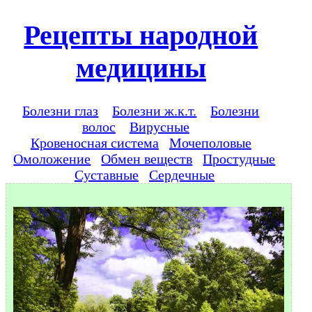
Рецепты народной
медицины
Болезни глаз
Болезни ж.к.т.
Болезни
волос
Вирусные
Кровеносная система
Мочеполовые
Омоложение
Обмен веществ
Простудные
Суставные
Сердечные