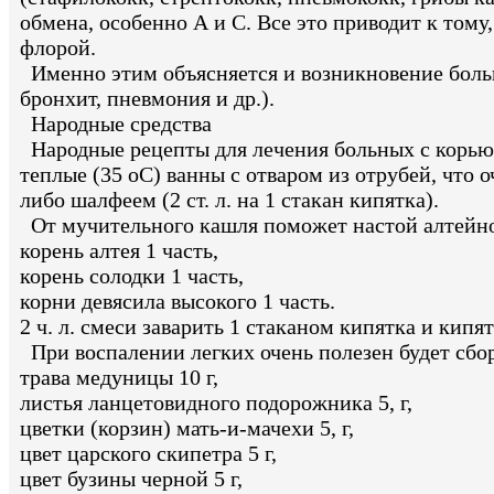
обмена, особенно А и С. Все это приводит к тому
флорой.
Именно этим объясняется и возникновение больш
бронхит, пневмония и др.).
Народные средства
Народные рецепты для лечения больных с корью 
теплые (35 оС) ванны с отваром из отрубей, что
либо шалфеем (2 ст. л. на 1 стакан кипятка).
От мучительного кашля поможет настой алтейног
корень алтея 1 часть,
корень солодки 1 часть,
корни девясила высокого 1 часть.
2 ч. л. смеси заварить 1 стаканом кипятка и кипя
При воспалении легких очень полезен будет сбо
трава медуницы 10 г,
листья ланцетовидного подорожника 5, г,
цветки (корзин) мать-и-мачехи 5, г,
цвет царского скипетра 5 г,
цвет бузины черной 5 г,