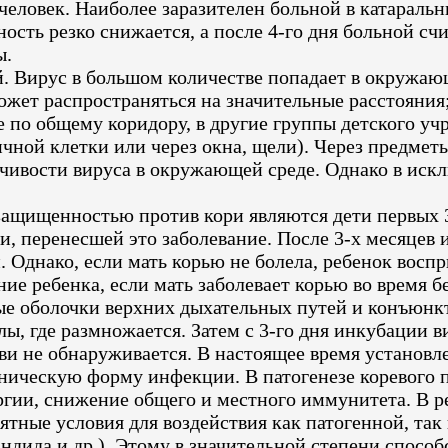
еловек. Наиболее заразителен больной в катаральн
ость резко снижается, а после 4-го дня больной сч
ы.
. Вирус в большом количестве попадает в окружаю
может распространяться на значительные расстояния
 по общему коридору, в другие группы детского у
чной клетки или через окна, щели). Через предмет
йчивости вируса в окружающей среде. Однако в иск
защищенностью против кори являются дети первых 
 перенесшей это заболевание. После 3-х месяцев и
 Однако, если мать корью не болела, ребенок восп
е ребенка, если мать заболевает корью во время б
 оболочки верхних дыхательных путей и конъюнкт
ы, где размножается. Затем с 3-го дня инкубации в
ви не обнаруживается. В настоящее время установл
оническую форму инфекции. В патогенезе коревого 
ргии, снижение общего и местного иммунитета. В р
ятные условия для воздействия как патогенной, та
андида и др.). Этому в значительной степени спосо