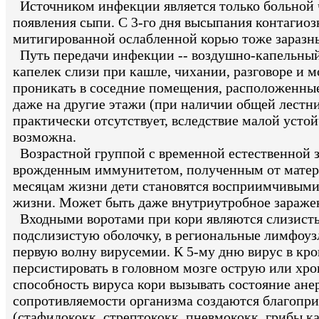
Источником инфекции является только больной ч
появления сыпи. С 3-го дня высыпания контагиозн
митигированной ослабленной корью тоже заразн
Путь передачи инфекции -- воздушно-капельный
капелек слизи при кашле, чихании, разговоре и 
проникать в соседние помещения, расположенные
даже на другие этажи (при наличии общей лестни
практически отсутствует, вследствие малой усто
возможна.
Возрастной группой с временной естественной 
врожденным иммунитетом, полученным от матери,
месяцам жизни дети становятся восприимчивыми.
жизни. Может быть даже внутриутробное заражени
Входными воротами при кори являются слизистые
подслизистую оболочку, в региональные лимфоузл
первую волну вирусемии. К 5-му дню вирус в кро
персистировать в головном мозге острую или хр
способность вируса кори вызывать состояние ане
сопротивляемости организма создаются благопри
(стафилококк, стрептококк, пневмококк, грибы к