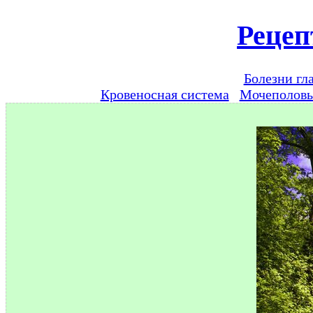
Рецеп
Болезни гл
Кровеносная система
Мочеполов