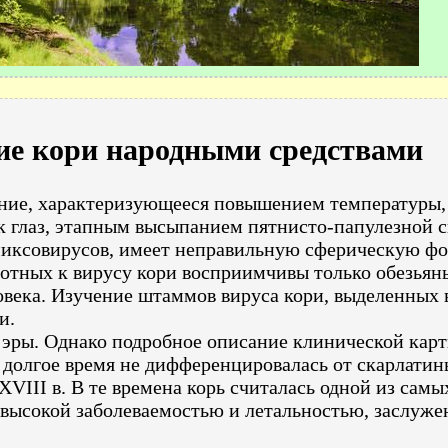
ие кори народными средствами
ание, характеризующееся повышением температуры,
к глаз, этапным высыпанием пятнисто-папулезной 
иксовирусов, имеет неправильную сферическую фор
вотных к вирусу кори восприимчивы только обезьян
века. Изучение штаммов вируса кори, выделенных 
и.
й эры. Однако подробное описание клинической кар
е долгое время не дифференцировалась от скарлатин
ХVIII в. В те времена корь считалась одной из сам
, высокой заболеваемостью и летальностью, заслуж