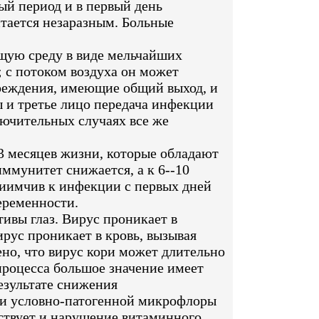
ый период и в первый день
итается незаразным. Больные
щую среду в виде мельчайших
; с потоком воздуха он может
чреждения, имеющие общий выход, и
ы и третье лицо передача инфекции
лючительных случаях все же
3 месяцев жизни, которые обладают
ммунитет снижается, а к 6--10
риимчив к инфекции с первых дней
еременности.
ивы глаз. Вирус проникает в
ирус проникает в кровь, вызывая
ено, что вирус кори может длительно
процесса большое значение имеет
езультате снижения
к и условно-патогенной микрофлоры
бствует и нарушение витаминного