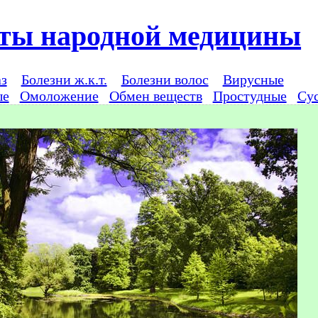
ты народной медицины
аз
Болезни ж.к.т.
Болезни волос
Вирусные
ые
Омоложение
Обмен веществ
Простудные
Су