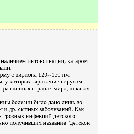
 наличием интоксикации, катаром
сыпи.
му с вириона 120--150 нм.
ы, у которых заражение вирусом
в различных странах мира, показало
тины болезни было дано лишь во
ы и др. сыпных заболеваний. Как
ых грозных инфекций детского
енно получивших название "детской