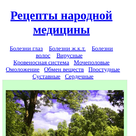
Рецепты народной
медицины
Болезни глаз
Болезни ж.к.т.
Болезни
волос
Вирусные
Кровеносная система
Мочеполовые
Омоложение
Обмен веществ
Простудные
Суставные
Сердечные