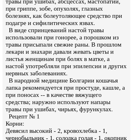
травы при ушибах, абсцессах, мастопатии,
при гриппе, зобе, опухолях, глазных
болезнях, как болеутоляющее средство при
подагре и сифилитических язвах.
В виде спринцеваний настой травы
использовали при гонорее, а порошком из
травы присыпали свежие раны. В прошлом
лекари и знахари давали жевать цветы и
листья женщинам при болях в матке, а
настой употребляли при эпилепсии и других
нервных заболеваниях.
В народной медицине Болгарии кошачья
лапка рекомендуется при простуде, кашле, а
при поносах -- в качестве вяжущего
средства; наружно используют напары
травы при ушибах, чирьях, фурункулах.
Рецепт № 1
Корни:
Девясил высокий - 2, кровохлебка - 1,
чернобыльник - 1, солодка голая - 1, окопник