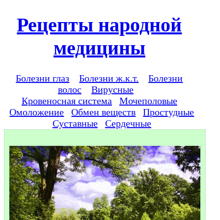
Рецепты народной
медицины
Болезни глаз
Болезни ж.к.т.
Болезни
волос
Вирусные
Кровеносная система
Мочеполовые
Омоложение
Обмен веществ
Простудные
Суставные
Сердечные