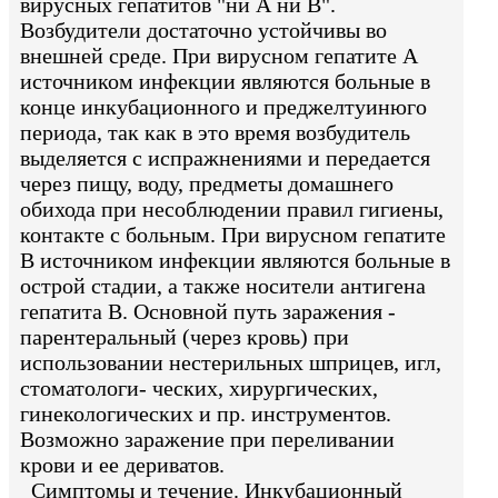
вирусных гепатитов "ни А ни В".
Возбудители достаточно устойчивы во
внешней среде. При вирусном гепатите А
источником инфекции являются больные в
конце инкубационного и преджелтуинюго
периода, так как в это время возбудитель
выделяется с испражнениями и передается
через пищу, воду, предметы домашнего
обихода при несоблюдении правил гигиены,
контакте с больным. При вирусном гепатите
В источником инфекции являются больные в
острой стадии, а также носители антигена
гепатита В. Основной путь заражения -
парентеральный (через кровь) при
использовании нестерильных шприцев, игл,
стоматологи- ческих, хирургических,
гинекологических и пр. инструментов.
Возможно заражение при переливании
крови и ее дериватов.
Симптомы и течение. Инкубационный