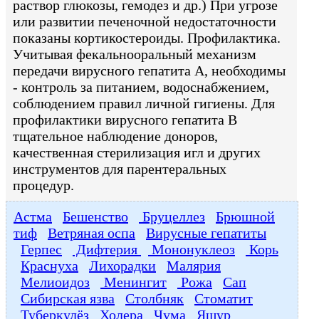
раствор глюкозы, гемодез и др.) При угрозе
или развитии печеночной недостаточности
показаны кортикостероиды. Профилактика.
Учитывая фекальнооральный механизм
передачи вирусного гепатита А, необходимы
- контроль за питанием, водоснабжением,
соблюдением правил личной гигиены. Для
профилактики вирусного гепатита В
тщательное наблюдение доноров,
качественная стерилизация игл и других
инструментов для парентеральных
процедур.
Астма
Бешенство
Бруцеллез
Брюшной
тиф
Ветряная оспа
Вирусные гепатиты
Герпес
Дифтерия
Мононуклеоз
Корь
Краснуха
Лихорадки
Малярия
Мелиоидоз
Менингит
Рожа
Сап
Сибирская язва
Столбняк
Стоматит
Туберкулёз
Холера
Чума
Ящур