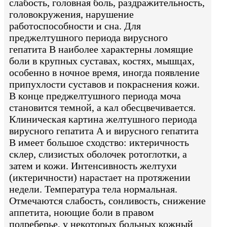
слабость, головная боль, раздражительность,
головокружения, нарушение
работоспособности и сна. Для
преджелтушного периода вирусного
гепатита В наиболее характерны ломящие
боли в крупных суставах, костях, мышцах,
особенно в ночное время, иногда появление
припухлости суставов и покраснения кожи.
В конце преджелтушного периода моча
становится темной, а кал обесцвечивается.
Клиническая картина желтушного периода
вирусного гепатита А и вирусного гепатита
В имеет большое сходство: иктеричность
склер, слизистых оболочек ротоглотки, а
затем и кожи. Интенсивность желтухи
(иктеричности) нарастает на протяжении
недели. Температура тела нормальная.
Отмечаются слабость, сонливость, снижение
аппетита, ноющие боли в правом
подреберье, у некоторых больных кожный