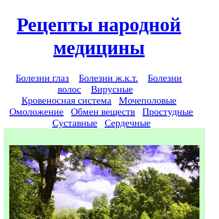
Рецепты народной
медицины
Болезни глаз
Болезни ж.к.т.
Болезни
волос
Вирусные
Кровеносная система
Мочеполовые
Омоложение
Обмен веществ
Простудные
Суставные
Сердечные