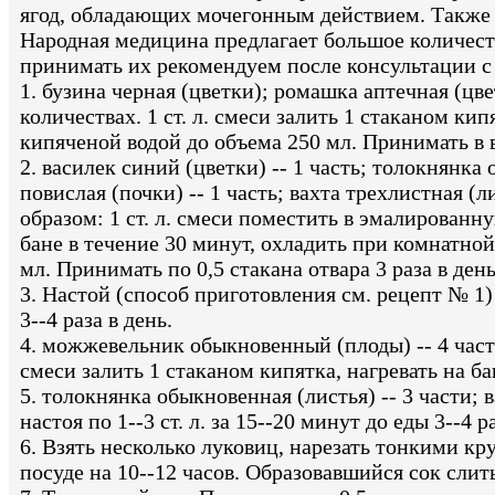
ягод, обладающих мочегонным действием. Также
Народная медицина предлагает большое количеств
принимать их рекомендуем после консультации с
1. бузина черная (цветки); ромашка аптечная (цве
количествах. 1 ст. л. смеси залить 1 стаканом ки
кипяченой водой до объема 250 мл. Принимать в ви
2. василек синий (цветки) -- 1 часть; толокнянка 
повислая (почки) -- 1 часть; вахта трехлистная (
образом: 1 ст. л. смеси поместить в эмалированн
бане в течение 30 минут, охладить при комнатно
мл. Принимать по 0,5 стакана отвара 3 раза в день
3. Настой (способ приготовления см. рецепт № 1)
3--4 раза в день.
4. можжевельник обыкновенный (плоды) -- 4 части; 
смеси залить 1 стаканом кипятка, нагревать на бане
5. толокнянка обыкновенная (листья) -- 3 части; в
настоя по 1--3 ст. л. за 15--20 минут до еды 3--4 р
6. Взять несколько луковиц, нарезать тонкими к
посуде на 10--12 часов. Образовавшийся сок слить