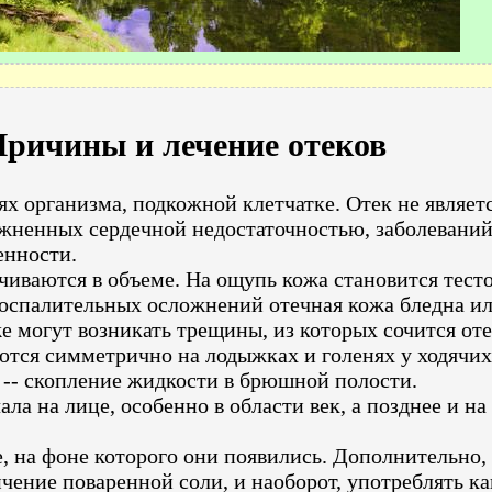
ричины и лечение отеков
ях организма, подкожной клетчатке. Отек не являе
ожненных сердечной недостаточностью, заболеваний
енности.
чиваются в объеме. На ощупь кожа становится тест
 воспалительных осложнений отечная кожа бледна и
 могут возникать трещины, из которых сочится оте
ются симметрично на лодыжках и голенях у ходячих
т -- скопление жидкости в брюшной полости.
ла на лице, особенно в области век, а позднее и на
, на фоне которого они появились. Дополнительно,
чение поваренной соли, и наоборот, употреблять к