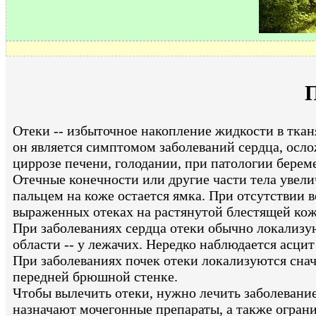
П
Отеки -- избыточное накопление жидкости в ткан
он является симптомом заболеваний сердца, осл
циррозе печени, голодании, при патологии берем
Отечные конечности или другие части тела увели
пальцем на коже остается ямка. При отсутствии
выраженных отеках на растянутой блестящей коже
При заболеваниях сердца отеки обычно локализу
области -- у лежачих. Нередко наблюдается асци
При заболеваниях почек отеки локализуются снача
передней брюшной стенке.
Чтобы вылечить отеки, нужно лечить заболевание
назначают мочегонные препараты, а также ограни