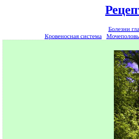
Рецеп
Болезни гл
Кровеносная система
Мочеполов