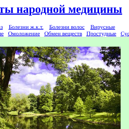
ты народной медицины
аз
Болезни ж.к.т.
Болезни волос
Вирусные
ые
Омоложение
Обмен веществ
Простудные
Су