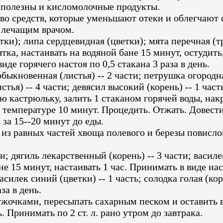
 полезны и кисломолочные продукты.
о средств, которые уменьшают отеки и облегчают с
 лечащим врачом.
тки); липа сердцевидная (цветки); мята перечная (т
пятка, настаивать на водяной бане 15 минут, остудит
де горячего настоя по 0,5 стакана 3 раза в день.
обыкновенная (листья) -- 2 части; петрушка огородна
листья) -- 4 части; девясил высокий (корень) -- 1 ч
ую кастрюльку, залить 1 стаканом горячей воды, на
й температуре 10 минут. Процедить. Отжать. Довест
 за 15--20 минут до еды.
 из равных частей хвоща полевого и березы повисло
дягиль лекарственный (корень) -- 3 части; василек с
 15 минут, настаивать 1 час. Принимать в виде настоя
асилек синий (цветки) -- 1 часть; солодка голая (кор
аза в день.
ружочками, пересыпать сахарным песком и оставить
. Принимать по 2 ст. л. рано утром до завтрака.