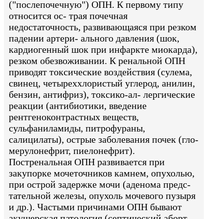
("послепочечную") ОПН. К первому типу
относится ос- трая почечная
недостаточность, развивающаяся при резком
падении артери- ального давления (шок,
кардиогенный шок при инфаркте миокарда),
резком обезвоживании. К ренальной ОПН
приводят токсические воздействия (сулема,
свинец, четыреххлористый углерод, анилин,
бензин, антифриз), токсико-ал- лергические
реакции (антибиотики, введение
рентгеноконтрастных веществ,
сульфаниламиды, питрофураны,
салицилаты), острые заболевания почек (гло-
мерулонефрит, пиелонефрит).
Постренальная ОПН развивается при
закупорке мочеточников камнем, опухолью,
при острой задержке мочи (аденома предс-
тательной железы, опухоль мочевого пузыря
и др.). Частыми причинами ОПН бывают
акушерская патология (септический аборт,