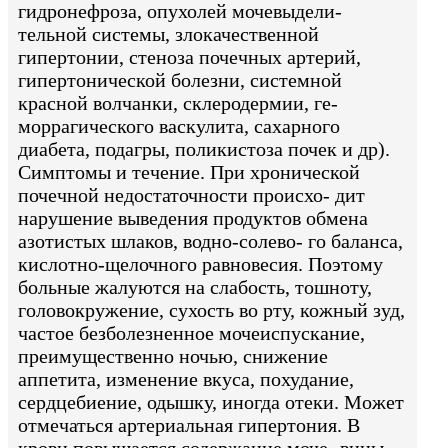
гидронефроза, опухолей мочевыдели-
тельной системы, злокачественной
гипертонии, стеноза почечных артерий,
гипертонической болезни, системной
красной волчанки, склеродермии, ге-
моррагического васкулита, сахарного
диабета, подагры, поликистоза почек и др).
Симптомы и течение. При хронической
почечной недостаточности происхо- дит
нарушение выведения продуктов обмена
азотистых шлаков, водно-солево- го баланса,
кислотно-щелочного равновесия. Поэтому
больные жалуются на слабость, тошноту,
головокружение, сухость во рту, кожный зуд,
частое безболезненное мочеиспускание,
преимущественно ночью, снижение
аппетита, изменение вкуса, похудание,
сердцебиение, одышку, иногда отеки. Может
отмечаться артериальная гипертония. В
крови повышается содержание моче- вины,