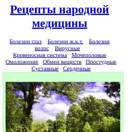
Рецепты народной
медицины
Болезни глаз
Болезни ж.к.т.
Болезни
волос
Вирусные
Кровеносная система
Мочеполовые
Омоложение
Обмен веществ
Простудные
Суставные
Сердечные