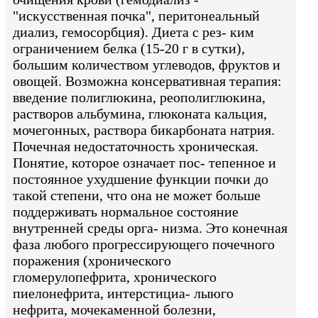
"искусственная почка", перитонеальный
диализ, гемосорбция). Диета с рез- ким
ограничением белка (15-20 г в сутки),
большим количеством углеводов, фруктов и
овощей. Возможна консервативная терапия:
введение полиглюкина, реополиглюкина,
растворов альбумина, глюконата кальция,
мочегонных, раствора бикарбоната натрия.
Почечная недостаточность хроническая.
Понятие, которое означает пос- тепенное и
постоянное ухудшение функции почки до
такой степени, что она не может больше
поддерживать нормальное состояние
внутренней среды орга- низма. Это конечная
фаза любого прогрессирующего почечного
поражения (хронического
гломерулопефрита, хронического
пиелонефрита, интерстициа- лыюго
нефрита, мочекаменной болезни,