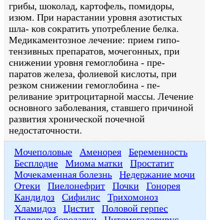
грибы, шоколад, картофель, помидоры,
изюм. При нарастании уровня азотистых
шла- ков сократить употребление белка.
Медикаментозное лечение: прием гипо-
тензивных препаратов, мочегонных, при
снижении уровня гемоглобина - пре-
паратов железа, фолиевой кислоты, при
резком снижении гемоглобина - пе-
реливание эритроцитарной массы. Лечение
основного заболевания, ставшего причиной
развития хронической почечной
недостаточности.
Мочеполовые
Аменорея
Беременность
Бесплодие
Миома матки
Простатит
Мочекаменная болезнь
Недержание мочи
Отеки
Пиелонефрит
Почки
Гонорея
Кандидоз
Сифилис
Трихомоноз
Хламидоз
Цистит
Половой герпес
Половые бородавки
Цитомегаловирус