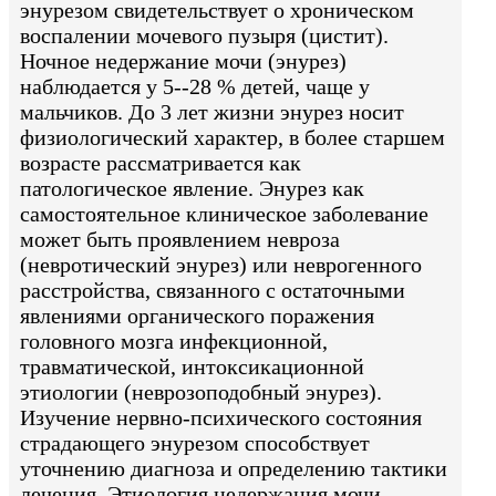
энурезом свидетельствует о хроническом
воспалении мочевого пузыря (цистит).
Ночное недержание мочи (энурез)
наблюдается у 5--28 % детей, чаще у
мальчиков. До 3 лет жизни энурез носит
физиологический характер, в более старшем
возрасте рассматривается как
патологическое явление. Энурез как
самостоятельное клиническое заболевание
может быть проявлением невроза
(невротический энурез) или неврогенного
расстройства, связанного с остаточными
явлениями органического поражения
головного мозга инфекционной,
травматической, интоксикационной
этиологии (неврозоподобный энурез).
Изучение нервно-психического состояния
страдающего энурезом способствует
уточнению диагноза и определению тактики
лечения. Этиология недержания мочи