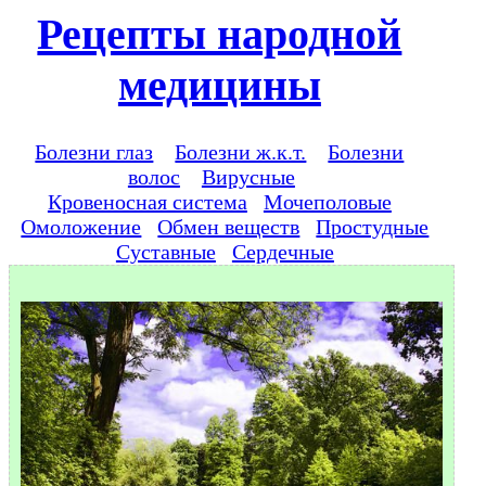
Рецепты народной
медицины
Болезни глаз
Болезни ж.к.т.
Болезни
волос
Вирусные
Кровеносная система
Мочеполовые
Омоложение
Обмен веществ
Простудные
Суставные
Сердечные