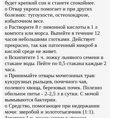
будет крепкий сон и станете спокойнее.
o Отвар укропа помогает и при других
болезнях: тугоухости, остеохондрозе,
избыточном весе.
o Растворите 8 г лимонной кислоты в 1 л
компота или морса. Выпейте в течение 12
часов небольшими глотками. Действует
прекрасно, так как патогенный микроб в
кислой среде не живет.
o Вскипятите 1 ч. ложку льняного семени в
стакане воды. Пейте по 0,5 стакана каждые 2
часа.
o Принимайте отвары мочегонных трав:
кукурузных рыльцев, почечного чая,
полевого хвоща, березовых почек. Полезно
обильное питье - 2-2,5 л в сутки. С мочой
вымываются бактерии.
o Средство, помогающее при недержании
мочи: зверобой и золототысячник (1:1).
Заварите 1 ч. ложку смеси в стакане