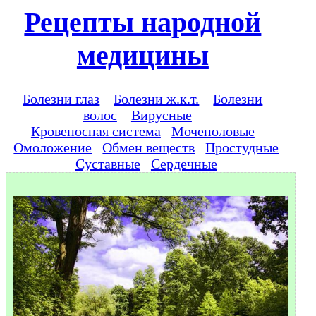
Рецепты народной
медицины
Болезни глаз
Болезни ж.к.т.
Болезни
волос
Вирусные
Кровеносная система
Мочеполовые
Омоложение
Обмен веществ
Простудные
Суставные
Сердечные