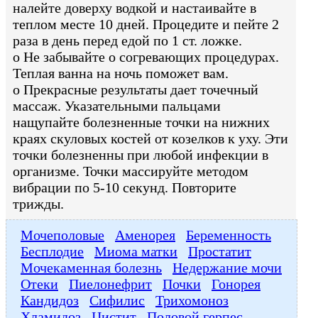
налейте доверху водкой и настаивайте в
теплом месте 10 дней. Процедите и пейте 2
раза в день перед едой по 1 ст. ложке.
o Не забывайте о согревающих процедурах.
Теплая ванна на ночь поможет вам.
o Прекрасные результаты дает точечный
массаж. Указательными пальцами
нащупайте болезненные точки на нижних
краях скуловых костей от козелков к уху. Эти
точки болезненны при любой инфекции в
организме. Точки массируйте методом
вибрации по 5-10 секунд. Повторите
трижды.
Мочеполовые
Аменорея
Беременность
Бесплодие
Миома матки
Простатит
Мочекаменная болезнь
Недержание мочи
Отеки
Пиелонефрит
Почки
Гонорея
Кандидоз
Сифилис
Трихомоноз
Хламидоз
Цистит
Половой герпес