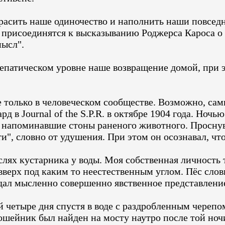
асить наше одиночество и наполнить наши повсед
присоединятся к высказыванию Роджерса Кароса о т
мысл".
лепатическом уровне наше возвращение домой, при 
 только в человеческом сообществе. Возможно, са
д в Journal of the S.P.R. в октябре 1904 года. Ночь
, напоминавшие стоны раненого животного. Проснувш
", словно от удушения. При этом он осознавал, что
лях кустарника у воды. Моя собственная личность
вверх под каким то неестественным углом. Пёс слов
дал мысленно совершенно явственное представление 
четыре дня спустя в воде с раздробленным черепо
ошейник был найден на мосту наутро после той ночи