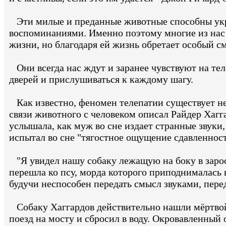
Эти милые и преданные животные способны укр
воспоминаниями. Именно поэтому многие из нас 
жизни, но благодаря ей жизнь обретает особый с
Они всегда нас ждут и заранее чувствуют на те
дверей и прислушиваться к каждому шагу.
Как известно, феномен телепатии существует не
связи животного с человеком описал Райдер Хаггар
услышала, как муж во сне издает странные звуки
испытал во сне "тягостное ощущение сдавленности
"Я увидел нашу собаку лежащую на боку в зарос
перешла ко псу, морда которого приподнималась 
будучи неспособен передать смысл звуками, пере
Собаку Хаггардов действительно нашли мёртвой 
поезд на мосту и сбросил в воду. Окровавленный 