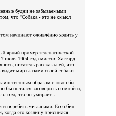
невные будни не забываемыми
ом, что "Собака - это не смысл
этом начинают оживлённо ходить у
мый яркий пример телепатической
ю 7 июля 1904 года миссис Хаггард
ись, писатель рассказал ей, что
 видит мир глазами своей собаки.
 таинственным образом словно бы
но бы пытался заговорить со мной и,
о том, что он умирает".
м и перебитыми лапами. Его сбил
, когда его хозяину приснился