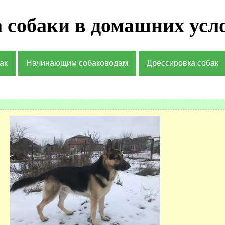
 собаки в домашних усл
ак
Начинающим собаководам
Дрессировка собак