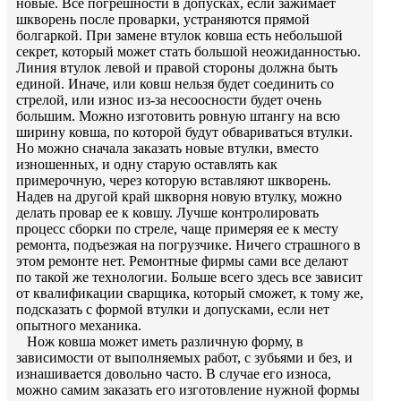
новые. Все погрешности в допусках, если зажимает
шкворень после проварки, устраняются прямой
болгаркой. При замене втулок ковша есть небольшой
секрет, который может стать большой неожиданностью.
Линия втулок левой и правой стороны должна быть
единой. Иначе, или ковш нельзя будет соединить со
стрелой, или износ из-за несоосности будет очень
большим. Можно изготовить ровную штангу на всю
ширину ковша, по которой будут обвариваться втулки.
Но можно сначала заказать новые втулки, вместо
изношенных, и одну старую оставлять как
примерочную, через которую вставляют шкворень.
Надев на другой край шкворня новую втулку, можно
делать провар ее к ковшу. Лучше контролировать
процесс сборки по стреле, чаще примеряя ее к месту
ремонта, подъезжая на погрузчике. Ничего страшного в
этом ремонте нет. Ремонтные фирмы сами все делают
по такой же технологии. Больше всего здесь все зависит
от квалификации сварщика, который сможет, к тому же,
подсказать с формой втулки и допусками, если нет
опытного механика.
Нож ковша может иметь различную форму, в
зависимости от выполняемых работ, с зубьями и без, и
изнашивается довольно часто. В случае его износа,
можно самим заказать его изготовление нужной формы