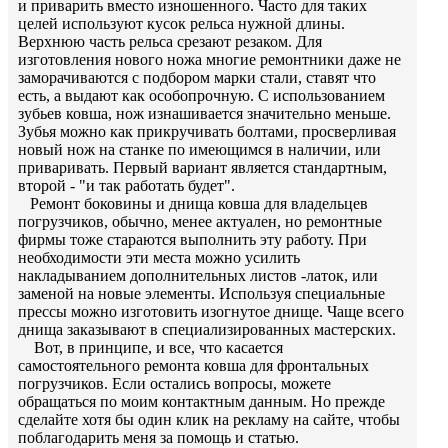
и приварить вместо изношенного. Часто для таких
целей используют кусок рельса нужной длины.
Верхнюю часть рельса срезают резаком. Для
изготовления нового ножа многие ремонтники даже не
заморачиваются с подбором марки стали, ставят что
есть, а выдают как особопрочную. С использованием
зубьев ковша, нож изнашивается значительно меньше.
Зубья можно как прикручивать болтами, просверливая
новый нож на станке по имеющимся в наличии, или
приваривать. Первый вариант является стандартным,
второй - "и так работать будет".
Ремонт боковины и днища ковша для владельцев
погрузчиков, обычно, менее актуален, но ремонтные
фирмы тоже стараются выполнить эту работу. При
необходимости эти места можно усилить
накладыванием дополнительных листов -латок, или
заменой на новые элементы. Используя специальные
прессы можно изготовить изогнутое днище. Чаще всего
днища заказывают в специализированных мастерских.
Вот, в принципе, и все, что касается
самостоятельного ремонта ковша для фронтальных
погрузчиков. Если остались вопросы, можете
обращаться по моим контактным данным. Но прежде
сделайте хотя бы один клик на рекламу на сайте, чтобы
поблагодарить меня за помощь и статью.