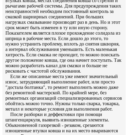
втулках ковша, местах соединения ковша со стрелой и
рычагами рабочей системы. Для предупреждения таких
неисправностей необходим постоянный контроль за
смазкой шарнирных соединений. При больших
нагрузках смазывание производят раз в день. Но и этот
срок может быть изменен в ту или иную сторону.
Показателем является плохое прохождение солидола из
шприца в рабочие места. Если дошло до этого, то
нужно устранить проблему, вплоть до снятия шкворня,
а интервал обслуживания уменьшить. Есть маленькая
хитрость. Если смазка не проходит, то можно поискать
другое положение ковша, где она начнет поступать. Так
можно разработать канал для смазки и больше не
рисковать с частотой обслуживания.
Если же описанные места уже имеют значительный
износ, затрудняющий выполнение работ, или просто
"достала болтанка", то ремонт выполнить можно даже
без ремонтной мастерской. По крайней мере, без
ремонтных организаций специализированных сервисов
обойтись можно точно. Нужны только сварка, токарка,
металл и некоторые условия для выполнения работ.
После разборки и деффектовки при помощи
штангенциркуля, выявить изношенные элементы.
Обыкновенной газорезкой - резаком, срезаются
изношенные втулки ковша и на их место ввариваются