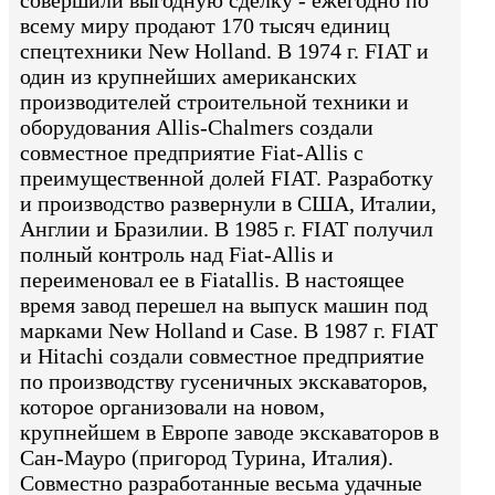
совершили выгодную сделку - ежегодно по
всему миру продают 170 тысяч единиц
спецтехники New Holland. В 1974 г. FIAT и
один из крупнейших американских
производителей строительной техники и
оборудования Allis-Chalmers создали
совместное предприятие Fiat-Allis с
преимущественной долей FIAT. Разработку
и производство развернули в США, Италии,
Англии и Бразилии. В 1985 г. FIAT получил
полный контроль над Fiat-Allis и
переименовал ее в Fiatallis. В настоящее
время завод перешел на выпуск машин под
марками New Holland и Case. В 1987 г. FIAT
и Hitachi создали совместное предприятие
по производству гусеничных экскаваторов,
которое организовали на новом,
крупнейшем в Европе заводе экскаваторов в
Сан-Мауро (пригород Турина, Италия).
Совместно разработанные весьма удачные