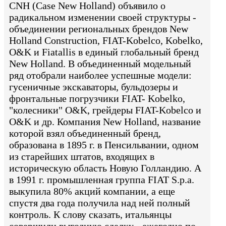
CNH (Case New Holland) объявило о
радикальном изменении своей структуры -
объединении региональных брендов New
Holland Construction, FIAT-Kobelco, Kobelko,
O&K и Fiatallis в единый глобальный бренд
New Holland. В объединенный модельный
ряд отобрали наиболее успешные модели:
гусеничные экскаваторы, бульдозеры и
фронтальные погрузчики FIAT- Kobelko,
"колесники" O&K, грейдеры FIAT-Kobelco и
O&K и др. Компания New Holland, название
которой взял объединенный бренд,
образована в 1895 г. в Пенсильвании, одном
из старейших штатов, входящих в
историческую область Новую Голландию. А
в 1991 г. промышленная группа FIAT S.p.a.
выкупила 80% акций компании, а еще
спустя два года получила над ней полный
контроль. К слову сказать, итальянцы