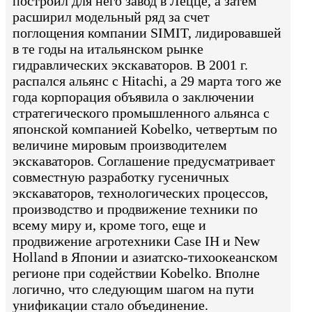
построил для него завод в Лецце, а затем
расширил модельный ряд за счет
поглощения компании SIMIT, лидировавшей
в те годы на итальянском рынке
гидравлических экскаваторов. В 2001 г.
распался альянс с Hitachi, а 29 марта того же
года корпорация объявила о заключении
стратегического промышленного альянса с
японской компанией Kobelko, четвертым по
величине мировым производителем
экскаваторов. Соглашение предусматривает
совместную разработку гусеничных
экскаваторов, технологических процессов,
производство и продвижение техники по
всему миру и, кроме того, еще и
продвижение агротехники Case IH и New
Holland в Японии и азиатско-тихоокеанском
регионе при содействии Kobelko. Вполне
логично, что следующим шагом на пути
унификации стало объединение.