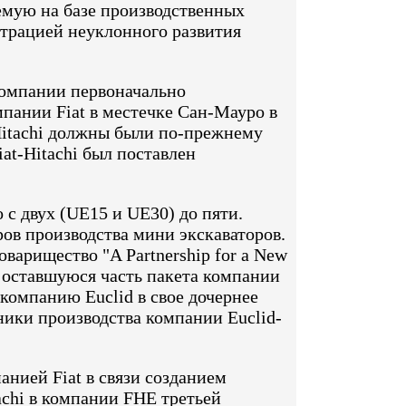
емую на базе производственных
трацией неуклонного развития
 Компании первоначально
мпании Fiat в местечке Сан-Мауро в
Hitachi должны были по-прежнему
at-Hitachi был поставлен
 с двух (UE15 и UE30) до пяти.
ов производства мини экскаваторов.
оварищество "A Partnership for a New
а оставшуюся часть пакета компании
 компанию Euclid в свое дочернее
ики производства компании Euclid-
анией Fiat в связи созданием
achi в компании FHE третьей