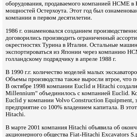
оборудования, продаваемого компанией HCME в 
мощностей Остерхоута. Этот год был ознаменова
компании в первом десятилетии.
1986 г. ознаменовался созданием производственн
договорились производить ограниченный ассортим
окрестностях Турина в Италии. Остальные маши
экспортироваться из Японии через компанию HCM
голландскому подрядчику в апреле 1988 г.
В 1990 г.г. количество моделей малых экскаватор
Объемы производства также выросли втрое, что 
В октябре 1998 компании Euclid и Hitachi создал
Millennium" объединилось с компанией Euclid. К
Euclid у компании Volvo Construction Equipment,
предприятие со 100% владением капитала. В это
Hitachi.
В марте 2001 компания Hitachi объявила об окон
акционерного общества Fiat-Hitachi Excavators S