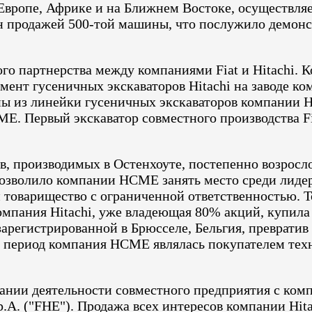
Европе, Африке и на Ближнем Востоке, осуществля
н продажей 500-той машины, что послужило демонс
ого партнерства между компаниями Fiat и Hitachi.
ент гусеничных экскаваторов Hitachi на заводе ко
ны из линейки гусеничных экскаваторов компании 
E. Первый экскаватор совместного производства Fi
ов, производимых в Остенхоуте, постепенно возросло
позволило компании HCME занять место среди лидер
и товарищество с ограниченной ответственностью. Т
омпания Hitachi, уже владеющая 80% акций, купил
 зарегистрированной в Брюсселе, Бельгия, превратив
т период компания HCME являлась покупателем техн
чании деятельности совместного предприятия с комп
.p.A. ("FHE"). Продажа всех интересов компании Hit