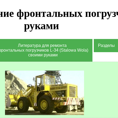
ние фронтальных погруз
руками
Литература для ремонта
Разделы
ронтальных погрузчиков L-34 (Stalowa Wola)
своими руками