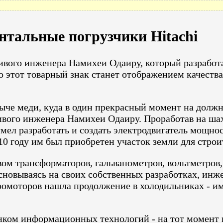
тальные погрузчики Hitachi
ливого инженера Намихеи Одаиру, который разработ
что этот товарный знак станет отображением качеств
ыче меди, куда в один прекрасный момент на должн
вого инженера Намихеи Одаиру. Проработав на шахт
мел разработать и создать электродвигатель мощно
10 году им был приобретен участок земли для строит
вом трансформаторов, гальванометров, вольтметров,
основываясь на своих собственных разработках, инж
омоторов нашла продолжение в холодильниках - име
ынком информационных технологий - на тот момент