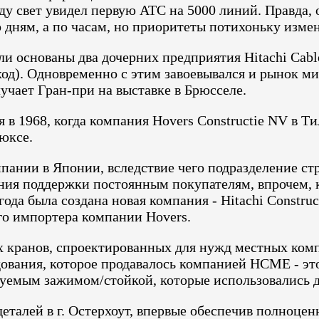
ду свет увидел первую АТС на 5000 линий. Правда, 
о дням, а по часам, но приоритеты потихоньку изме
и основаны два дочерних предприятия Hitachi Cable 
ход). Одновременно с этим завоевывался и рынок ми
учает Гран-при на выставке в Брюсселе.
 в 1968, когда компания Hovers Constructie NV в Т
юксе.
компании в Японии, вследствие чего подразделение 
ния поддержки постоянным покупателям, впрочем, к
года была создана новая компания - Hitachi Constru
го импортера компании Hovers.
ых кранов, спроектированных для нужд местных ко
дования, которое продавалось компанией HCME - э
уемым зажимом/стойкой, которые использовались д
еталей в г. Остерхоут, впервые обеспечив полноце