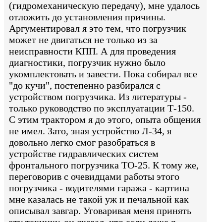
(гидромеханическую передачу), мне удалось
отложить до установления причины.
Аргументировал я это тем, что погрузчик
может не двигаться не только из за
неисправности КПП. А для проведения
диагностики, погрузчик нужно было
укомплектовать и завести. Пока собирал все
"до кучи", постепенно разбирался с
устройством погрузчика. Из литературы -
только руководство по эксплуатации Т-150.
С этим трактором я до этого, опыта общения
не имел. Зато, зная устройство Л-34, я
довольно легко смог разобраться в
устройстве гидравлических систем
фронтального погрузчика ТО-25. К тому же,
переговорив с очевидцами работы этого
погрузчика - водителями гаража - картина
мне казалась не такой уж и печальной как
описывал завгар. Уговаривая меня принять
эту технику, он сказал, что если даже я