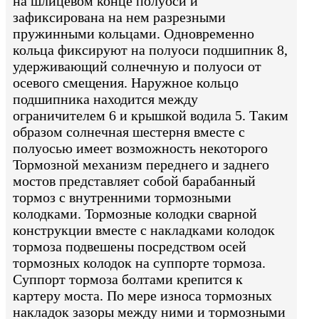
на шлицевом конце полуоси и
зафиксирована на нем разрезными
пружинными кольцами. Одновременно
кольца фиксируют на полуоси подшипник 8,
удерживающий солнечную и полуоси от
осевого смещения. Наружное кольцо
подшипника находится между
ограничителем 6 и крышкой водила 5. Таким
образом солнечная шестерня вместе с
полуосью имеет возможность некоторого
Тормозной механизм переднего и заднего
мостов представляет собой барабанный
тормоз с внутренними тормозными
колодками. Тормозные колодки сварной
конструкции вместе с накладками колодок
тормоза подвешены посредством осей
тормозных колодок на суппорте тормоза.
Суппорт тормоза болтами крепится к
картеру моста. По мере износа тормозных
накладок зазоры между ними и тормозными