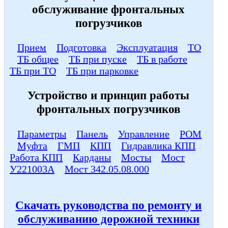
обслуживание фронтальных
погрузчиков
Прием
Подготовка
Эксплуатация
ТО
ТБ общее
ТБ при пуске
ТБ в работе
ТБ при ТО
ТБ при парковке
Устройство и принцип работы
фронтальных погрузчиков
Параметры
Панель
Управление
РОМ
Муфта
ГМП
КПП
Гидравлика КПП
Работа КПП
Карданы
Мосты
Мост
У221003А
Мост 342.05.08.000
Скачать руководства по ремонту и
обслуживанию дорожной техники