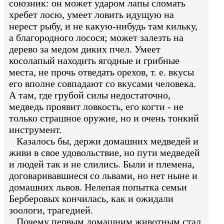
союзник: он может ударом лапы сломать
хребет лосю, умеет ловить идущую на
нерест рыбу, и не какую-нибудь там кильку,
а благородного лосося; может залезть на
дерево за медом диких пчел. Умеет
косолапый находить ягодные и грибные
места, не прочь отведать орехов, т. е. вкусы
его вполне совпадают со вкусами человека.
А там, где грубой силы недостаточно,
медведь проявит ловкость, его когти - не
только страшное оружие, но и очень тонкий
инструмент.
Казалось бы, держи домашних медведей и
живи в свое удовольствие, но пути медведей
и людей так и не слились. Были и племена,
договаривавшиеся со львами, но нет ныне и
домашних львов. Нелепая попытка семьи
Берберовых кончилась, как и ожидали
зоологи, трагедией.
Почему первым домашним животным стал